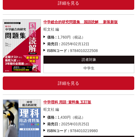
詳細を見る
中学総合的研究問題集 国語読解 新装新版
旺文社 編
価格 :
1,760円（税込）
発売日 :
2025年02月12日
ISBNコード :
9784010222508
読者対象
中学生
詳細を見る
中学理科 用語･資料集 五訂版
旺文社 編
価格 :
1,430円（税込）
発売日 :
2025年03月25日
ISBNコード :
9784010219980