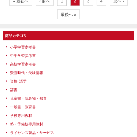
« 最初へ
‹ 前へ
1
2
3
4
次へ ›
最後へ »
商品カテゴリ
小学学習参考書
中学学習参考書
高校学習参考書
螢雪時代・受験情報
資格･語学
辞書
児童書・読み物・知育
一般書・教育書
学校専用教材
塾・予備校専用教材
ライセンス製品・サービス