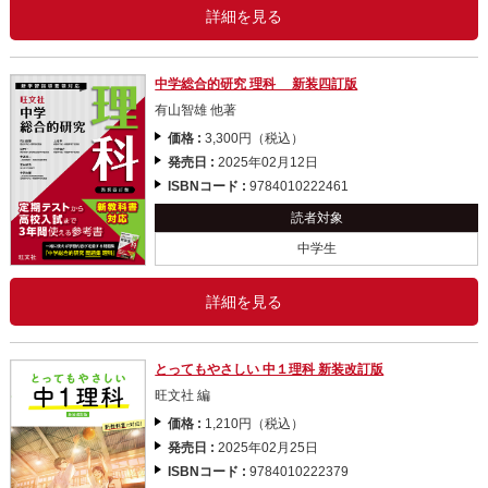
詳細を見る
中学総合的研究 理科 新装四訂版
有山智雄 他著
価格 :
3,300円（税込）
発売日 :
2025年02月12日
ISBNコード :
9784010222461
読者対象
中学生
詳細を見る
とってもやさしい 中１理科 新装改訂版
旺文社 編
価格 :
1,210円（税込）
発売日 :
2025年02月25日
ISBNコード :
9784010222379