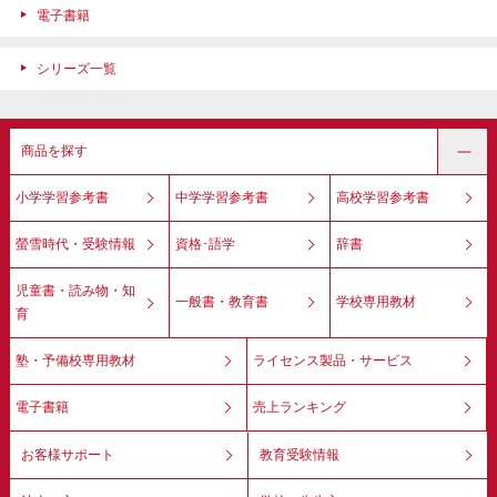
電子書籍
シリーズ一覧
商品を探す
小学学習参考書
中学学習参考書
高校学習参考書
螢雪時代・受験情報
資格･語学
辞書
児童書・読み物・知
一般書・教育書
学校専用教材
育
塾・予備校専用教材
ライセンス製品・サービス
電子書籍
売上ランキング
お客様サポート
教育受験情報