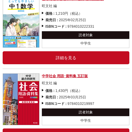
旺文社 編
価格 :
1,210円（税込）
発売日 :
2025年02月25日
ISBNコード :
9784010222331
読者対象
中学生
詳細を見る
中学社会 用語･資料集 五訂版
旺文社 編
価格 :
1,430円（税込）
発売日 :
2025年03月25日
ISBNコード :
9784010219997
読者対象
中学生