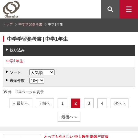
トップ
中学学習参考書
中学1年生
中学学習参考書 | 中学1年生
絞り込み
中学1年生
ソート
表示件数
35 件 2/4ページを表示
« 最初へ
‹ 前へ
1
2
3
4
次へ ›
最後へ »
とってもやさしい 中１数学 新装三訂版