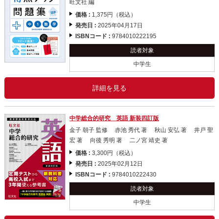
旺文社 編
価格 :
1,375円（税込）
発売日 :
2025年04月17日
ISBNコード :
9784010222195
読者対象
中学生
詳細を見る
中学総合的研究 英語 新装四訂版
金子 朝子 監修 赤池 秀代 著 秋山 安弘 著 井戸 聖
宏 著 向後 秀明 著 二ノ宮 靖史 著
価格 :
3,300円（税込）
発売日 :
2025年02月12日
ISBNコード :
9784010222430
読者対象
中学生