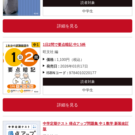
読者対象
中学生
詳細を見る
1日2問で要点暗記 中1 5科
旺文社 編
価格 :
1,100円（税込）
発売日 :
2026年03月17日
ISBNコード :
9784010220177
読者対象
中学生
詳細を見る
中学定期テスト 得点アップ問題集 中１数学 新装改訂
版