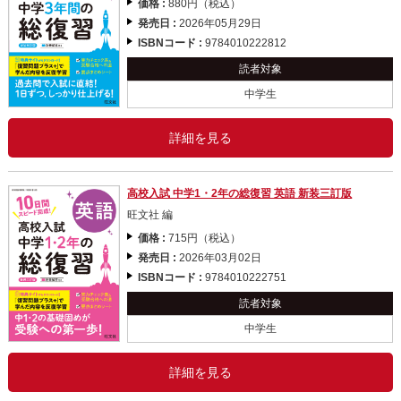
価格 :
880円（税込）
発売日 :
2026年05月29日
ISBNコード :
9784010222812
読者対象
中学生
詳細を見る
高校入試 中学1・2年の総復習 英語 新装三訂版
旺文社 編
価格 :
715円（税込）
発売日 :
2026年03月02日
ISBNコード :
9784010222751
読者対象
中学生
詳細を見る