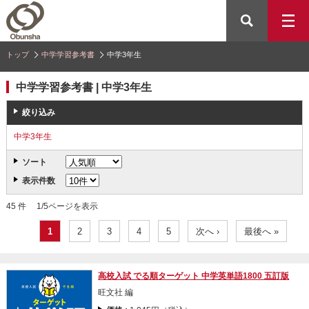
トップ
中学学習参考書
中学3年生
中学学習参考書 | 中学3年生
絞り込み
中学3年生
ソート
表示件数
45 件 1/5ページを表示
1
2
3
4
5
次へ ›
最後へ »
高校入試 でる順ターゲット 中学英単語1800 五訂版
旺文社 編