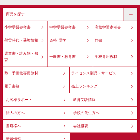
商品を探す
小学学習参考書
中学学習参考書
高校学習参考書
螢雪時代・受験情報
資格･語学
辞書
児童書・読み物・知
一般書・教育書
学校専用教材
育
塾・予備校専用教材
ライセンス製品・サービス
電子書籍
売上ランキング
お客様サポート
教育受験情報
法人の方へ
学校の先生方へ
書店様へ
会社概要
新着情報