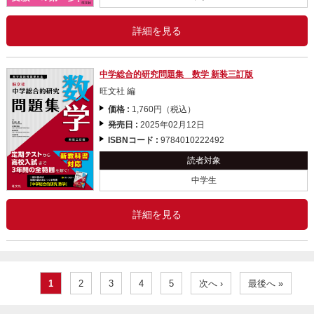
詳細を見る
中学総合的研究問題集 数学 新装三訂版
旺文社 編
価格 :
1,760円（税込）
発売日 :
2025年02月12日
ISBNコード :
9784010222492
読者対象
中学生
詳細を見る
1
2
3
4
5
次へ ›
最後へ »