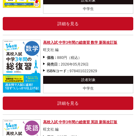
読者対象
中学生
詳細を見る
高校入試 中学3年間の総復習 数学 新装改訂版
旺文社 編
価格 :
880円（税込）
発売日 :
2026年05月29日
ISBNコード :
9784010222829
読者対象
中学生
詳細を見る
高校入試 中学3年間の総復習 英語 新装改訂版
旺文社 編