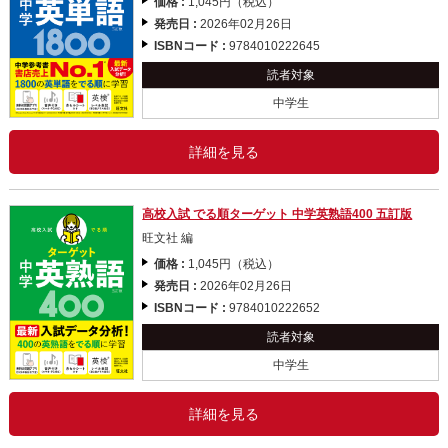
価格 :
1,045円（税込）
発売日 :
2026年02月26日
ISBNコード :
9784010222645
読者対象
中学生
詳細を見る
高校入試 でる順ターゲット 中学英熟語400 五訂版
旺文社 編
価格 :
1,045円（税込）
発売日 :
2026年02月26日
ISBNコード :
9784010222652
読者対象
中学生
詳細を見る