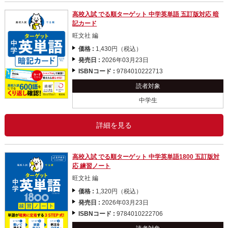
高校入試 でる順ターゲット 中学英単語 五訂版対応 暗
記カード
旺文社 編
価格 :
1,430円（税込）
発売日 :
2026年03月23日
ISBNコード :
9784010222713
読者対象
中学生
詳細を見る
高校入試 でる順ターゲット 中学英単語1800 五訂版対
応 練習ノート
旺文社 編
価格 :
1,320円（税込）
発売日 :
2026年03月23日
ISBNコード :
9784010222706