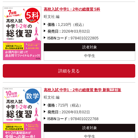
高校入試 中学1・2年の総復習 5科
旺文社 編
価格 :
1,210円（税込）
発売日 :
2026年03月02日
ISBNコード :
9784010222805
読者対象
中学生
詳細を見る
高校入試 中学1・2年の総復習 数学 新装三訂版
旺文社 編
価格 :
715円（税込）
発売日 :
2026年03月02日
ISBNコード :
9784010222768
読者対象
中学生