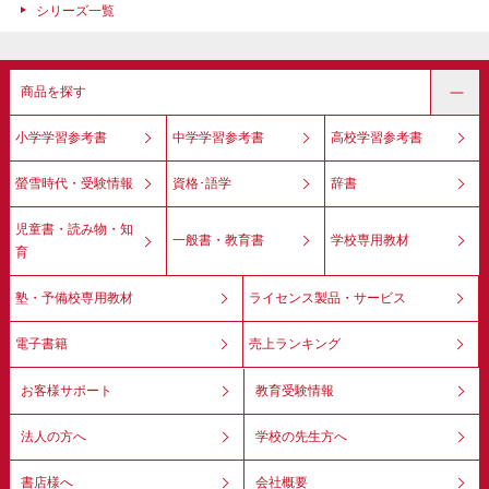
シリーズ一覧
商品を探す
小学学習参考書
中学学習参考書
高校学習参考書
螢雪時代・受験情報
資格･語学
辞書
児童書・読み物・知
一般書・教育書
学校専用教材
育
塾・予備校専用教材
ライセンス製品・サービス
電子書籍
売上ランキング
お客様サポート
教育受験情報
法人の方へ
学校の先生方へ
書店様へ
会社概要