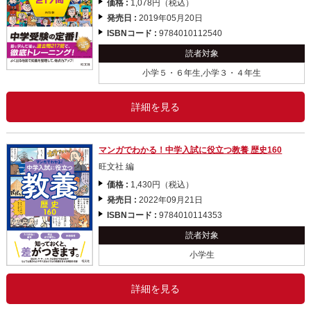
価格 :
1,078円（税込）
発売日 :
2019年05月20日
ISBNコード :
9784010112540
読者対象
小学５・６年生,小学３・４年生
詳細を見る
マンガでわかる！中学入試に役立つ教養 歴史160
旺文社 編
価格 :
1,430円（税込）
発売日 :
2022年09月21日
ISBNコード :
9784010114353
読者対象
小学生
詳細を見る