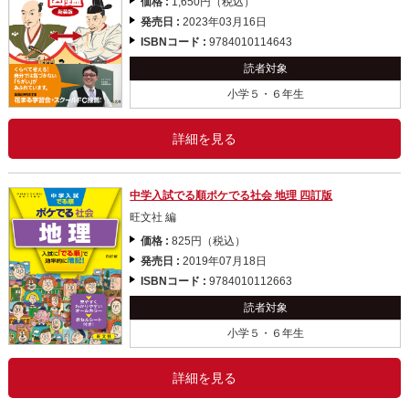
価格 :
1,650円（税込）
発売日 :
2023年03月16日
ISBNコード :
9784010114643
読者対象
小学５・６年生
詳細を見る
中学入試でる順ポケでる社会 地理 四訂版
旺文社 編
価格 :
825円（税込）
発売日 :
2019年07月18日
ISBNコード :
9784010112663
読者対象
小学５・６年生
詳細を見る