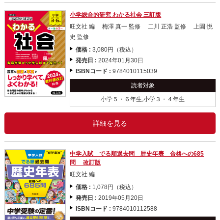
小学総合的研究 わかる社会 三訂版
旺文社 編 梅澤 真一 監修 二川 正浩 監修 上園 悦
史 監修
価格 :
3,080円（税込）
発売日 :
2024年01月30日
ISBNコード :
9784010115039
読者対象
小学５・６年生,小学３・４年生
詳細を見る
中学入試 でる順過去問 歴史年表 合格への685
問 改訂版
旺文社 編
価格 :
1,078円（税込）
発売日 :
2019年05月20日
ISBNコード :
9784010112588