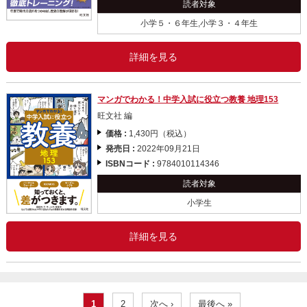
読者対象
小学５・６年生,小学３・４年生
詳細を見る
マンガでわかる！中学入試に役立つ教養 地理153
旺文社 編
価格 :
1,430円（税込）
発売日 :
2022年09月21日
ISBNコード :
9784010114346
読者対象
小学生
詳細を見る
1
2
次へ ›
最後へ »