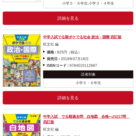
小学５・６年生,小学３・４年生
詳細を見る
中学入試でる順ポケでる社会 政治・国際 四訂版
旺文社 編
価格 :
825円（税込）
発売日 :
2019年07月18日
ISBNコード :
9784010112687
読者対象
小学５・６年生
詳細を見る
中学入試 でる順過去問 白地図 合格への217問
四訂版
旺文社 編