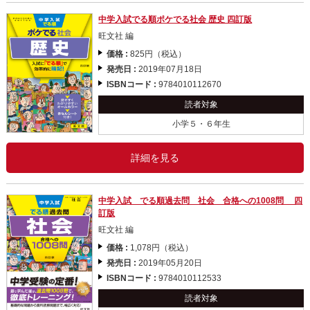
中学入試でる順ポケでる社会 歴史 四訂版
旺文社 編
価格 :
825円（税込）
発売日 :
2019年07月18日
ISBNコード :
9784010112670
読者対象
小学５・６年生
詳細を見る
中学入試 でる順過去問 社会 合格への1008問 四
訂版
旺文社 編
価格 :
1,078円（税込）
発売日 :
2019年05月20日
ISBNコード :
9784010112533
読者対象