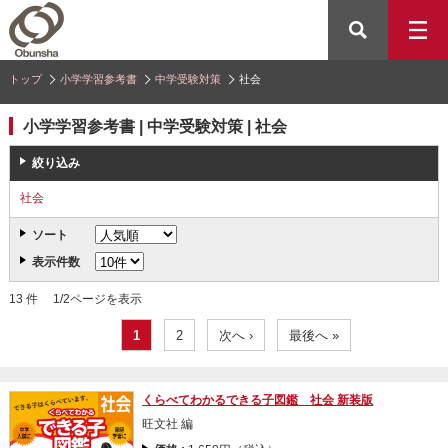
トップ
小学学習参考書
中学受験対策
社会
小学学習参考書 | 中学受験対策 | 社会
絞り込み
社会
ソート
表示件数
13 件 1/2ページを表示
1
2
次へ ›
最後へ »
くらべてわかるできる子図鑑 社会 新装版
旺文社 編