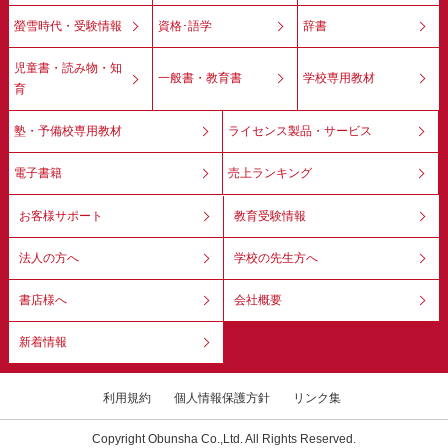
螢雪時代・受験情報
資格･語学
辞書
児童書・読み物・知
一般書・教育書
学校専用教材
育
塾・予備校専用教材
ライセンス製品・サービス
電子書籍
売上ランキング
お客様サポート
教育受験情報
法人の方へ
学校の先生方へ
書店様へ
会社概要
新着情報
利用規約
個人情報保護方針
リンク集
Copyright Obunsha Co.,Ltd. All Rights Reserved.