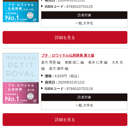
発売日 :
2020年03月12日
ISBNコード :
9784010753125
読者対象
一般,大学生
詳細を見る
プチ・ロワイヤル仏和辞典 第５版
倉方 秀憲 編 東郷 雄二 編 春木 仁孝 編 大木 充
編 倉方 健作 編
価格 :
4,620円（税込）
発売日 :
2020年03月12日
ISBNコード :
9784010753118
読者対象
一般,大学生
詳細を見る