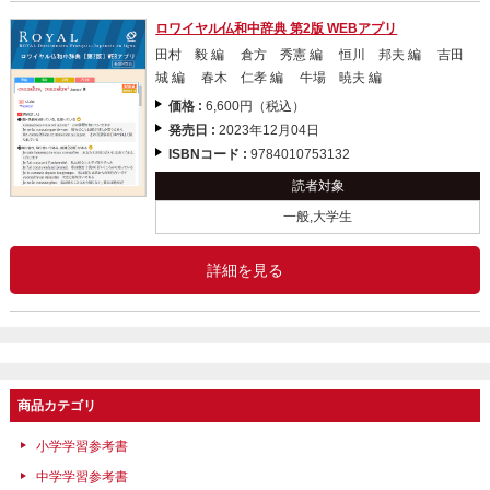
ロワイヤル仏和中辞典 第2版 WEBアプリ
田村 毅 編 倉方 秀憲 編 恒川 邦夫 編 吉田
城 編 春木 仁孝 編 牛場 暁夫 編
価格 :
6,600円（税込）
発売日 :
2023年12月04日
ISBNコード :
9784010753132
読者対象
一般,大学生
詳細を見る
商品カテゴリ
小学学習参考書
中学学習参考書