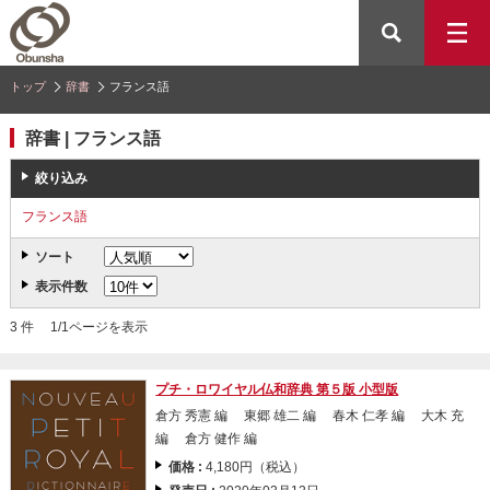
トップ
辞書
フランス語
辞書 | フランス語
絞り込み
フランス語
ソート
表示件数
3 件 1/1ページを表示
プチ・ロワイヤル仏和辞典 第５版 小型版
倉方 秀憲 編 東郷 雄二 編 春木 仁孝 編 大木 充
編 倉方 健作 編
価格 :
4,180円（税込）