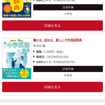
ISBNコード :
9784010752746
読者対象
小学生
詳細を見る
書ける・話せる 新しい 中学英語辞典
旺文社 編
価格 :
2,200円（税込）
発売日 :
2022年03月14日
ISBNコード :
9784010752753
読者対象
中学生
詳細を見る