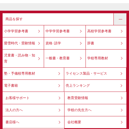
商品を探す
小学学習参考書
中学学習参考書
高校学習参考書
螢雪時代・受験情報
資格･語学
辞書
児童書・読み物・知
一般書・教育書
学校専用教材
育
塾・予備校専用教材
ライセンス製品・サービス
電子書籍
売上ランキング
お客様サポート
教育受験情報
法人の方へ
学校の先生方へ
書店様へ
会社概要