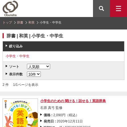
トップ
辞書
和英
小学生・中学生
辞書 | 和英 | 小学生・中学生
絞り込み
小学生・中学生
ソート
表示件数
2 件 1/1ページを表示
小学生のための 聞ける！話せる！英語辞典
石原 真弓 監修
価格 :
2,090円（税込）
発売日 :
2020年12月11日