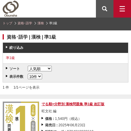
トップ
資格･語学
漢検
準1級
資格･語学 | 漢検 | 準1級
絞り込み
準1級
ソート
表示件数
1 件 1/1ページを表示
でる順×分野別 漢検問題集 準1級 改訂版
旺文社 編
価格 :
1,540円（税込）
発売日 :
2025年06月23日