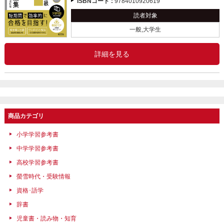
ISBNコード :
9784010920619
読者対象
一般,大学生
詳細を見る
商品カテゴリ
小学学習参考書
中学学習参考書
高校学習参考書
螢雪時代・受験情報
資格･語学
辞書
児童書・読み物・知育