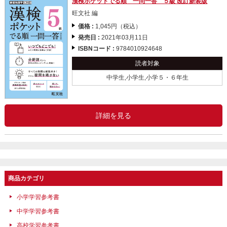
漢検ポケットでる順 一問一答 ５級 改訂新装版
旺文社 編
価格 :
1,045円（税込）
発売日 :
2021年03月11日
ISBNコード :
9784010924648
読者対象
中学生,小学生,小学５・６年生
詳細を見る
商品カテゴリ
小学学習参考書
中学学習参考書
高校学習参考書