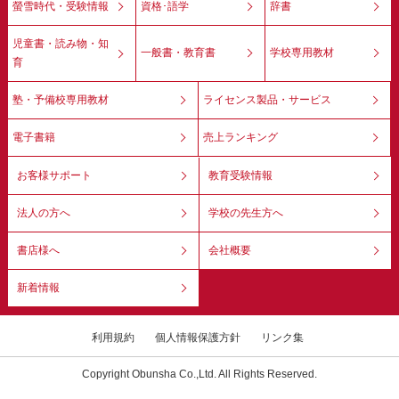
螢雪時代・受験情報
資格･語学
辞書
児童書・読み物・知
一般書・教育書
学校専用教材
育
塾・予備校専用教材
ライセンス製品・サービス
電子書籍
売上ランキング
お客様サポート
教育受験情報
法人の方へ
学校の先生方へ
書店様へ
会社概要
新着情報
利用規約
個人情報保護方針
リンク集
Copyright Obunsha Co.,Ltd. All Rights Reserved.