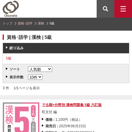
トップ
資格･語学
漢検
5級
資格･語学 | 漢検 | 5級
絞り込み
5級
ソート
表示件数
3 件 1/1ページを表示
でる順×分野別 漢検問題集 5級 六訂版
旺文社 編
価格 :
1,100円（税込）
発売日 :
2025年06月23日