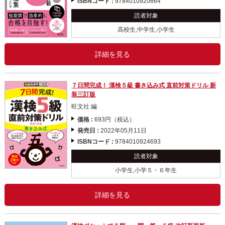
ISBNコード :
9784010920664
読者対象
高校生,中学生,小学生
詳細を見る
７日間完成！ 漢検５級 書き込み式 直前対策ドリル 新
装三訂版
旺文社 編
価格 :
693円（税込）
発売日 :
2022年05月11日
ISBNコード :
9784010924693
読者対象
小学生,小学５・６年生
詳細を見る