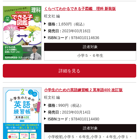
くらべてわかるできる子図鑑 理科 新装版
旺文社 編
価格 :
1,650円（税込）
発売日 :
2023年03月16日
ISBNコード :
9784010114636
読者対象
小学５・６年生
詳細を見る
小学生のための英語練習帳 2 英単語400 改訂版
旺文社 編
価格 :
990円（税込）
発売日 :
2023年03月14日
ISBNコード :
9784010114490
読者対象
小学校初,小学５・６年生,小学３・４年生,小学１・