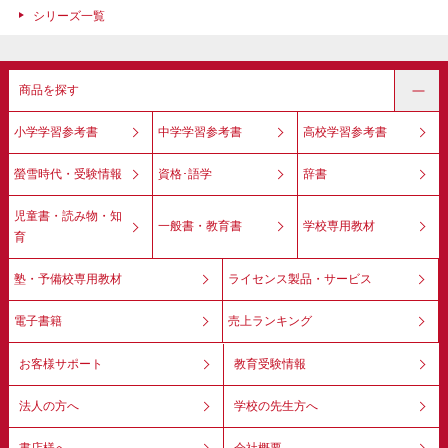
シリーズ一覧
商品を探す
小学学習参考書
中学学習参考書
高校学習参考書
螢雪時代・受験情報
資格･語学
辞書
児童書・読み物・知
一般書・教育書
学校専用教材
育
塾・予備校専用教材
ライセンス製品・サービス
電子書籍
売上ランキング
お客様サポート
教育受験情報
法人の方へ
学校の先生方へ
書店様へ
会社概要