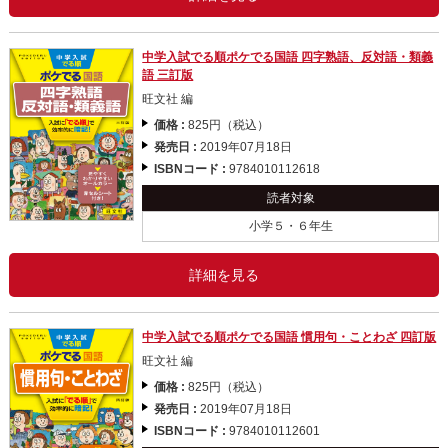
中学入試でる順ポケでる国語 四字熟語、反対語・類義
語 三訂版
旺文社 編
価格 :
825円（税込）
発売日 :
2019年07月18日
ISBNコード :
9784010112618
読者対象
小学５・６年生
詳細を見る
中学入試でる順ポケでる国語 慣用句・ことわざ 四訂版
旺文社 編
価格 :
825円（税込）
発売日 :
2019年07月18日
ISBNコード :
9784010112601