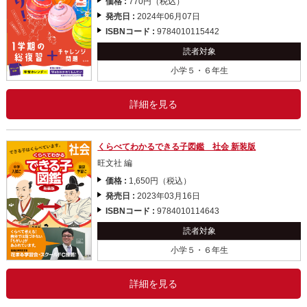
価格 :
770円（税込）
発売日 :
2024年06月07日
ISBNコード :
9784010115442
読者対象
小学５・６年生
詳細を見る
くらべてわかるできる子図鑑 社会 新装版
旺文社 編
価格 :
1,650円（税込）
発売日 :
2023年03月16日
ISBNコード :
9784010114643
読者対象
小学５・６年生
詳細を見る