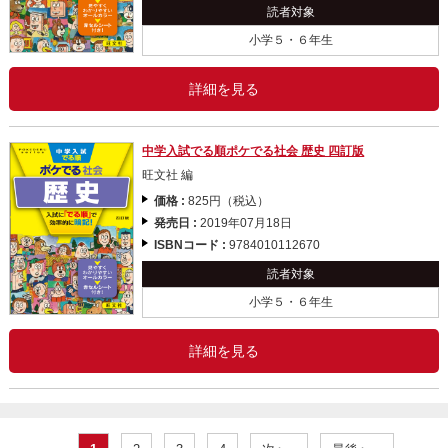
読者対象
小学５・６年生
詳細を見る
中学入試でる順ポケでる社会 歴史 四訂版
旺文社 編
価格 :
825円（税込）
発売日 :
2019年07月18日
ISBNコード :
9784010112670
読者対象
小学５・６年生
詳細を見る