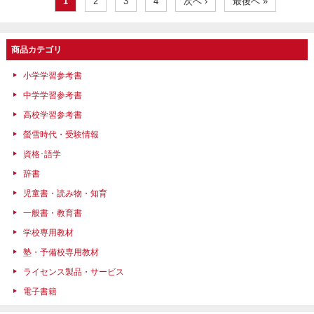
1
2
3
4
次へ ›
最後へ »
商品カテゴリ
小学学習参考書
中学学習参考書
高校学習参考書
螢雪時代・受験情報
資格･語学
辞書
児童書・読み物・知育
一般書・教育書
学校専用教材
塾・予備校専用教材
ライセンス製品・サービス
電子書籍