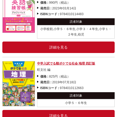
価格 :
990円（税込）
発売日 :
2023年03月14日
ISBNコード :
9784010114483
読者対象
小学校初,小学５・６年生,小学３・４年生,小学１・
２年生,幼児
詳細を見る
中学入試でる順ポケでる社会 地理 四訂版
旺文社 編
価格 :
825円（税込）
発売日 :
2019年07月18日
ISBNコード :
9784010112663
読者対象
小学５・６年生
詳細を見る