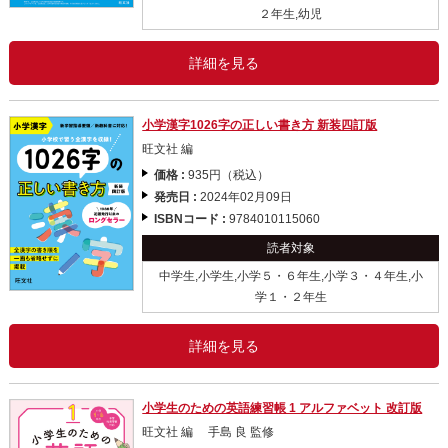
２年生,幼児
詳細を見る
小学漢字1026字の正しい書き方 新装四訂版
旺文社 編
価格 :
935円（税込）
発売日 :
2024年02月09日
ISBNコード :
9784010115060
読者対象
中学生,小学生,小学５・６年生,小学３・４年生,小
学１・２年生
詳細を見る
小学生のための英語練習帳 1 アルファベット 改訂版
旺文社 編 手島 良 監修