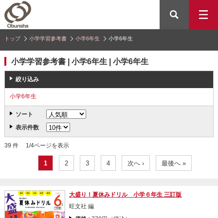
トップ
小学学習参考書
小学6年生
小学6年生
小学学習参考書 | 小学6年生 | 小学6年生
絞り込み
小学6年生
ソート
表示件数
39 件 1/4ページを表示
1
2
3
4
次へ ›
最後へ »
大盛り！夏休みドリル 小学６年生 三訂版
旺文社 編