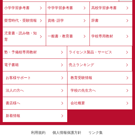
小学学習参考書
中学学習参考書
高校学習参考書
螢雪時代・受験情報
資格･語学
辞書
児童書・読み物・知
一般書・教育書
学校専用教材
育
塾・予備校専用教材
ライセンス製品・サービス
電子書籍
売上ランキング
お客様サポート
教育受験情報
法人の方へ
学校の先生方へ
書店様へ
会社概要
新着情報
利用規約
個人情報保護方針
リンク集