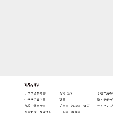
商品を探す
小学学習参考書
資格･語学
学校専用教
中学学習参考書
辞書
塾・予備校
高校学習参考書
児童書・読み物・知育
ライセンス
螢雪時代・受験情報
一般書・教育書