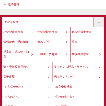
電子書籍
商品を探す
小学学習参考書
中学学習参考書
高校学習参考書
螢雪時代・受験情報
資格･語学
辞書
児童書・読み物・知
一般書・教育書
学校専用教材
育
塾・予備校専用教材
ライセンス製品・サービス
電子書籍
売上ランキング
お客様サポート
教育受験情報
法人の方へ
学校の先生方へ