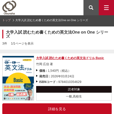
トップ
大学入試 読むため書くための英文法One on One シリーズ
大学入試 読むため書くための英文法One on One シリー
ズ
3件 1/1ページを表示
大学入試 読むため書くための英文法ドリル Basic
竹岡 広信 著
価格 :
1,540円（税込）
発売日 :
2026年03月24日
ISBNコード :
9784010354629
読者対象
一般,高校生
詳細を見る