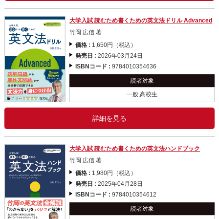
大学入試 読むため書くための英文法ドリル Advanced
竹岡 広信 著
価格 :
1,650円（税込）
発売日 :
2026年03月24日
ISBNコード :
9784010354636
読者対象
一般,高校生
詳細を見る
大学入試 読むため書くための英文法ハンドブック
竹岡 広信 著
価格 :
1,980円（税込）
発売日 :
2025年04月28日
ISBNコード :
9784010354612
読者対象