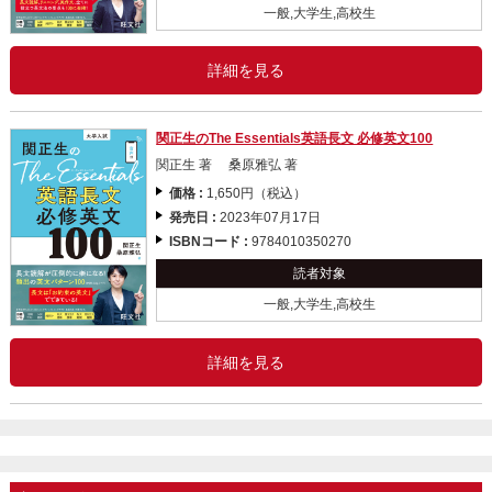
一般,大学生,高校生
詳細を見る
関正生のThe Essentials英語長文 必修英文100
関正生 著 桑原雅弘 著
価格 :
1,650円（税込）
発売日 :
2023年07月17日
ISBNコード :
9784010350270
読者対象
一般,大学生,高校生
詳細を見る