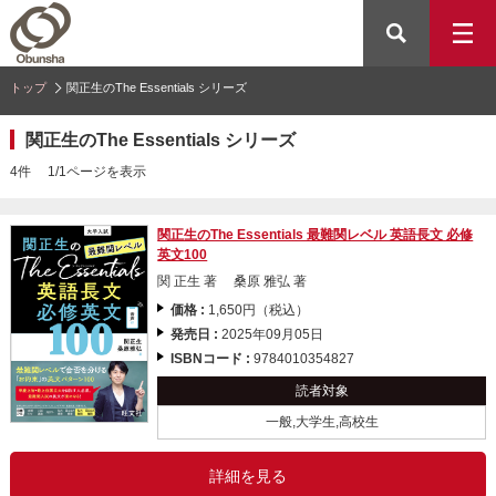
トップ
関正生のThe Essentials シリーズ
関正生のThe Essentials シリーズ
4件 1/1ページを表示
関正生のThe Essentials 最難関レベル 英語長文 必修
英文100
関 正生 著 桑原 雅弘 著
価格 :
1,650円（税込）
発売日 :
2025年09月05日
ISBNコード :
9784010354827
読者対象
一般,大学生,高校生
詳細を見る