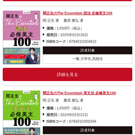
関正生のThe Essentials 語法 必修英文100
関 正生 著 桑原 雅弘 著
価格 :
1,650円（税込）
発売日 :
2025年03月26日
ISBNコード :
9784010354810
読者対象
一般,大学生,高校生
詳細を見る
関正生のThe Essentials 英文法 必修英文100
関 正生 著 桑原 雅弘 著
価格 :
1,650円（税込）
発売日 :
2024年03月22日
ISBNコード :
9784010350294
読者対象