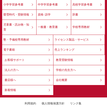
小学学習参考書
中学学習参考書
高校学習参考書
螢雪時代・受験情報
資格･語学
辞書
児童書・読み物・知
一般書・教育書
学校専用教材
育
塾・予備校専用教材
ライセンス製品・サービス
電子書籍
売上ランキング
お客様サポート
教育受験情報
法人の方へ
学校の先生方へ
書店様へ
会社概要
新着情報
利用規約
個人情報保護方針
リンク集