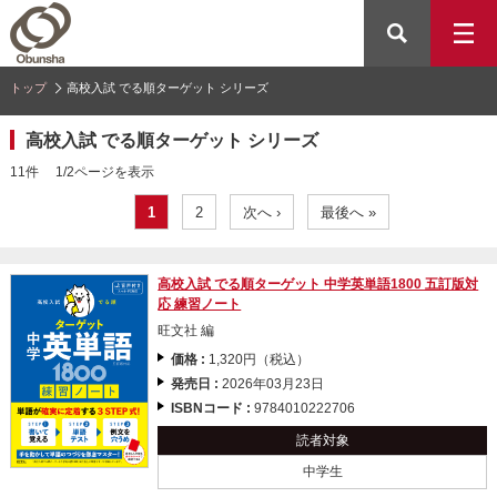
トップ
高校入試 でる順ターゲット シリーズ
高校入試 でる順ターゲット シリーズ
11件 1/2ページを表示
1
2
次へ ›
最後へ »
高校入試 でる順ターゲット 中学英単語1800 五訂版対
応 練習ノート
旺文社 編
価格 :
1,320円（税込）
発売日 :
2026年03月23日
ISBNコード :
9784010222706
読者対象
中学生