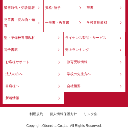
螢雪時代・受験情報
資格･語学
辞書
児童書・読み物・知
一般書・教育書
学校専用教材
育
塾・予備校専用教材
ライセンス製品・サービス
電子書籍
売上ランキング
お客様サポート
教育受験情報
法人の方へ
学校の先生方へ
書店様へ
会社概要
新着情報
利用規約
個人情報保護方針
リンク集
Copyright Obunsha Co.,Ltd. All Rights Reserved.