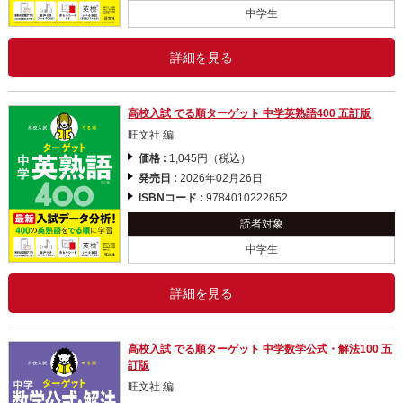
中学生
詳細を見る
高校入試 でる順ターゲット 中学英熟語400 五訂版
旺文社 編
価格 :
1,045円（税込）
発売日 :
2026年02月26日
ISBNコード :
9784010222652
読者対象
中学生
詳細を見る
高校入試 でる順ターゲット 中学数学公式・解法100 五
訂版
旺文社 編