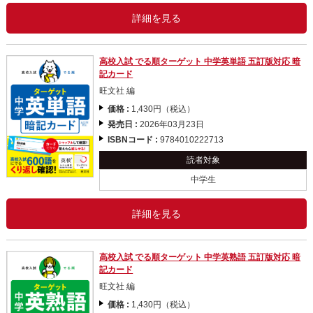
詳細を見る
高校入試 でる順ターゲット 中学英単語 五訂版対応 暗
記カード
旺文社 編
価格 :
1,430円（税込）
発売日 :
2026年03月23日
ISBNコード :
9784010222713
読者対象
中学生
詳細を見る
高校入試 でる順ターゲット 中学英熟語 五訂版対応 暗
記カード
旺文社 編
価格 :
1,430円（税込）