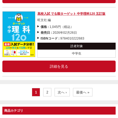
高校入試 でる順ターゲット 中学理科120 五訂版
旺文社 編
価格 :
1,045円（税込）
発売日 :
2026年02月26日
ISBNコード :
9784010222683
読者対象
中学生
詳細を見る
1
2
次へ ›
最後へ »
商品カテゴリ