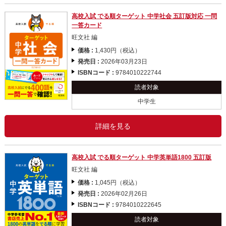
高校入試 でる順ターゲット 中学社会 五訂版対応 一問
一答カード
旺文社 編
価格 :
1,430円（税込）
発売日 :
2026年03月23日
ISBNコード :
9784010222744
読者対象
中学生
詳細を見る
高校入試 でる順ターゲット 中学英単語1800 五訂版
旺文社 編
価格 :
1,045円（税込）
発売日 :
2026年02月26日
ISBNコード :
9784010222645
読者対象