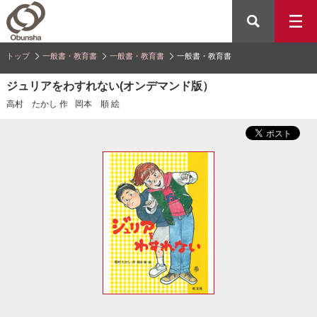
トップ
一般書・教育書
一般書・教育書
一般書・教育書
ジュリアをわすれない(オンデマンド版）
高村 たかし 作
岡本 順 絵