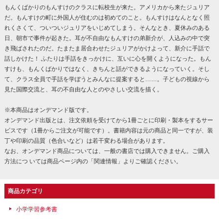
もんくばかりのもんすけのクラスに転校生が来た。アメリカから来たジュリア
だ。もんすけの町に外国人が住むのは初めてのこと。もんすけはなんとなく照
れくさくて、ついついジュリアをいじめてしまう。そんなとき、夏休みのある
日、朝市で事件が起きた。耳が不自由なもんすけの弟新介が、人込みの中で突
き飛ばされたのだ。たまたま居合わせたジュリアがかけよって、新介に手話で
話しかけた！ ふたりは手話をきっかけに、互いに心を開くようになった。もん
すけも、もんくばかりではなく、きちんと話ができるようになっていく。そし
て、クラス全員で手話を学ぼうとみんなに提案すると……。子どもの視線から
見た国際交流と、耳の不自由な人とのやさしい交流を描く。
※本商品はオンデマンド版です。
オンデマンド出版とは、注文依頼を受けてから1冊ごとに印刷・製本をするサー
ビスです（1冊からご注文が可能です）。書籍内容は元の商品と同一ですが、装
丁や印刷の品質（色合いなど）は若干変わる場合があります。
なお、オンデマンド商品については、一般の書店では購入できません。ご購入
方法につ いては商品ページ内の「関連情報」よりご確認ください。
商品カテゴリ
小学学習参考書