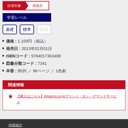
読者対象
高校生
学習レベル
基礎
標準
応用
価格 :
1,100円（税込）
発売日 :
2013年02月01日
ISBNコード :
9784017363488
図書分類コード :
7341
本冊 :
B5判 ／ 96ページ ／ 1色刷
関連情報
【購入はこちら】Amazon.co.jpプリント・オン・デマンドサービ
ス
内容紹介