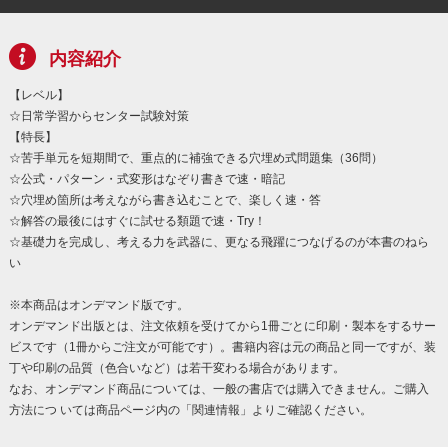
内容紹介
【レベル】
☆日常学習からセンター試験対策
【特長】
☆苦手単元を短期間で、重点的に補強できる穴埋め式問題集（36問）
☆公式・パターン・式変形はなぞり書きで速・暗記
☆穴埋め箇所は考えながら書き込むことで、楽しく速・答
☆解答の最後にはすぐに試せる類題で速・Try！
☆基礎力を完成し、考える力を武器に、更なる飛躍につなげるのが本書のねら
い
※本商品はオンデマンド版です。
オンデマンド出版とは、注文依頼を受けてから1冊ごとに印刷・製本をするサー
ビスです（1冊からご注文が可能です）。書籍内容は元の商品と同一ですが、装
丁や印刷の品質（色合いなど）は若干変わる場合があります。
なお、オンデマンド商品については、一般の書店では購入できません。ご購入
方法につ いては商品ページ内の「関連情報」よりご確認ください。