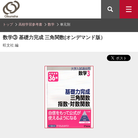
トップ
高校学習参考書
数学
単元別
数学③ 基礎力完成 三角関数(オンデマンド版）
旺文社 編