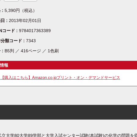
 :
5,390円（税込）
日 :
2013年02月01日
BNコード :
9784017363389
分類コード :
7343
 :
B5判 ／ 416ページ ／ 1色刷
情報
【購入はこちら】Amazon.co.jpプリント・オン・デマンドサービス
私立大学80大学89学部と大学入試センター試験(本試験)の化学の問題を