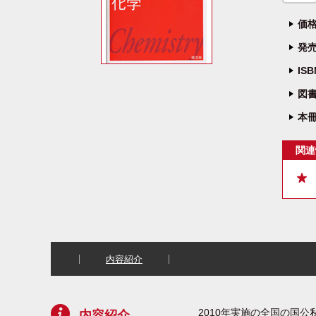
価格
発売
IS
図書
本冊
関連
内容紹介
2010年実施の全国の国公
内容紹介