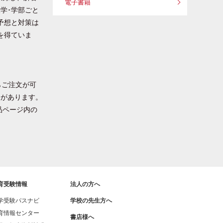
電子書籍
学･学部ごと
予想と対策は
を得ていま
らご注文が可
合があります。
品ページ内の
育受験情報
法人の方へ
学受験パスナビ
学校の先生方へ
育情報センター
書店様へ