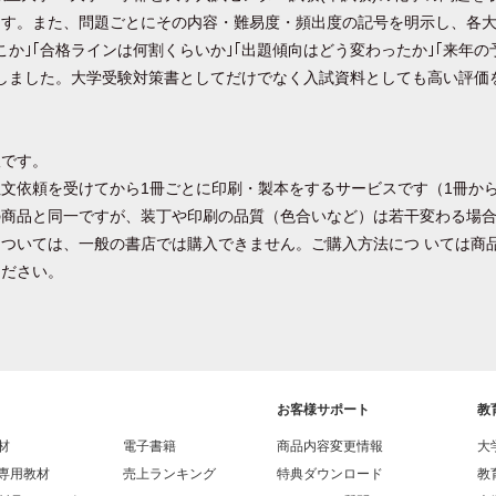
す。また、問題ごとにその内容・難易度・頻出度の記号を明示し、各大
こか｣｢合格ラインは何割くらいか｣｢出題傾向はどう変わったか｣｢来年の
しました。大学受験対策書としてだけでなく入試資料としても高い評価
版です。
文依頼を受けてから1冊ごとに印刷・製本をするサービスです（1冊か
の商品と同一ですが、装丁や印刷の品質（色合いなど）は若干変わる場
ついては、一般の書店では購入できません。ご購入方法につ いては商
ください。
お客様サポート
教
材
電子書籍
商品内容変更情報
大
専用教材
売上ランキング
特典ダウンロード
教