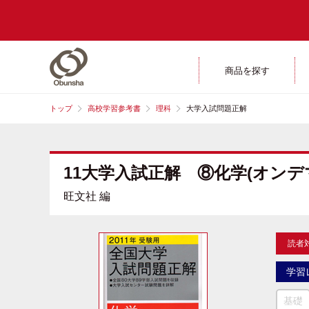
商品を探す
トップ
高校学習参考書
理科
大学入試問題正解
11大学入試正解 ⑧化学(オン
旺文社 編
読者
学習
基礎