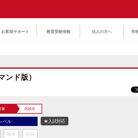
お客様サポート
教育受験情報
法人の方へ
学
デマンド版）
対象
高校生
★入試対応
レベル
標準
応用