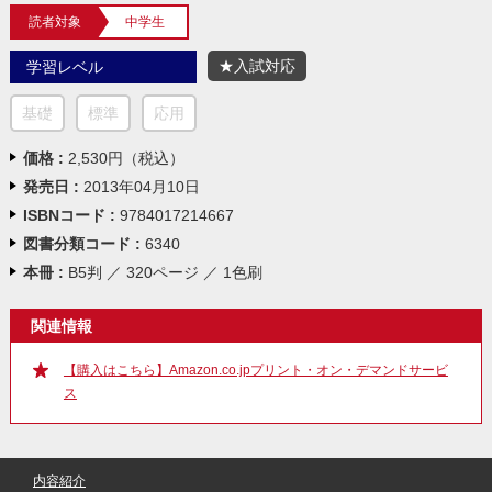
読者対象
中学生
★入試対応
学習レベル
基礎
標準
応用
価格 :
2,530円（税込）
発売日 :
2013年04月10日
ISBNコード :
9784017214667
図書分類コード :
6340
本冊 :
B5判 ／ 320ページ ／ 1色刷
関連情報
【購入はこちら】Amazon.co.jpプリント・オン・デマンドサービ
ス
内容紹介