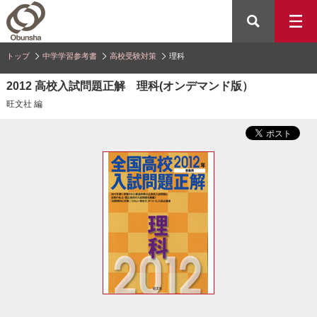
トップ
中学学習参考書
高校受験対策
理科
2012 高校入試問題正解 理科(オンデマンド版）
旺文社 編