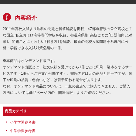
内容紹介
2011年高校入試より理科の問題と解答解説を掲載。47都道府県の公立高校と主
な国立･私立および高等専門学校を収録。都道府県別･高校ごとに｢出題傾向と対
策｣、問題ごとにくわしい｢解き方｣を解説。最新の高校入試問題を系統的に分
析・学習できる入試対策必須の一冊。
※本商品はオンデマンド版です。
オンデマンド出版とは、注文依頼を受けてから1冊ごとに印刷・製本をするサー
ビスです（1冊からご注文が可能です）。書籍内容は元の商品と同一ですが、装
丁や印刷の品質（色合いなど）は若干変わる場合があります。
なお、オンデマンド商品については、一般の書店では購入できません。ご購入
方法につ いては商品ページ内の「関連情報」よりご確認ください。
商品カテゴリ
小学学習参考書
中学学習参考書