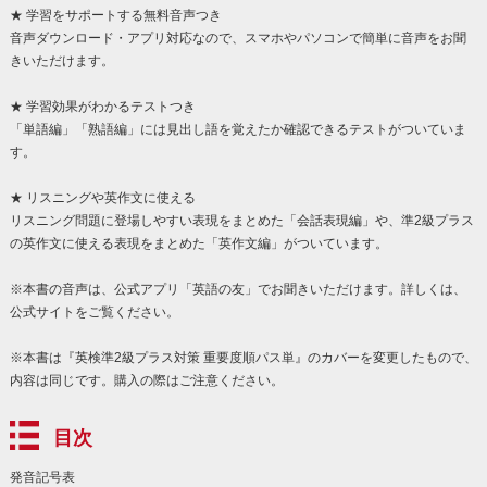
★ 学習をサポートする無料音声つき
音声ダウンロード・アプリ対応なので、スマホやパソコンで簡単に音声をお聞
きいただけます。
★ 学習効果がわかるテストつき
「単語編」「熟語編」には見出し語を覚えたか確認できるテストがついていま
す。
★ リスニングや英作文に使える
リスニング問題に登場しやすい表現をまとめた「会話表現編」や、準2級プラス
の英作文に使える表現をまとめた「英作文編」がついています。
※本書の音声は、公式アプリ「英語の友」でお聞きいただけます。詳しくは、
公式サイトをご覧ください。
※本書は『英検準2級プラス対策 重要度順パス単』のカバーを変更したもので、
内容は同じです。購入の際はご注意ください。
目次
発音記号表