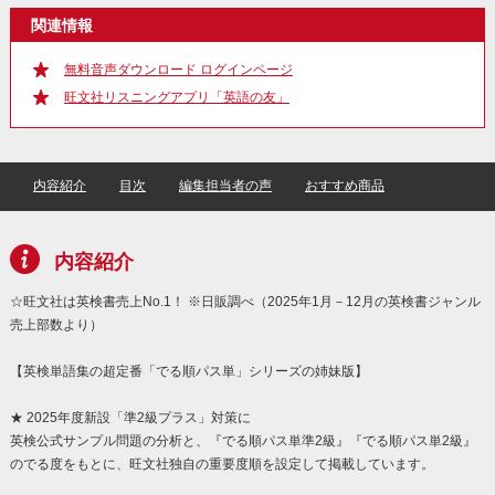
関連情報
無料音声ダウンロード ログインページ
旺文社リスニングアプリ「英語の友」
内容紹介
目次
編集担当者の声
おすすめ商品
内容紹介
☆旺文社は英検書売上No.1！ ※日販調べ（2025年1月－12月の英検書ジャンル
売上部数より）
【英検単語集の超定番「でる順パス単」シリーズの姉妹版】
★ 2025年度新設「準2級プラス」対策に
英検公式サンプル問題の分析と、『でる順パス単準2級』『でる順パス単2級』
のでる度をもとに、旺文社独自の重要度順を設定して掲載しています。