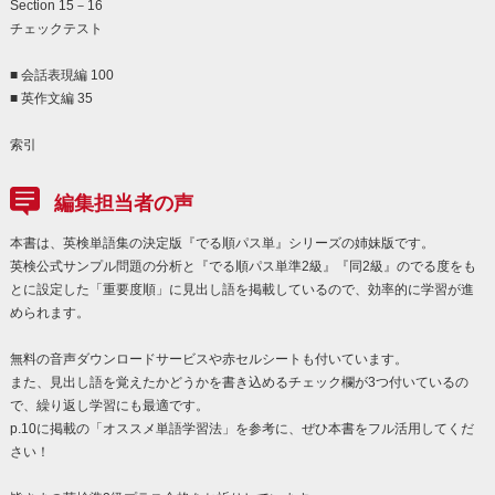
Section 15－16
チェックテスト
■ 会話表現編 100
■ 英作文編 35
索引
編集担当者の声
本書は、英検単語集の決定版『でる順パス単』シリーズの姉妹版です。
英検公式サンプル問題の分析と『でる順パス単準2級』『同2級』のでる度をも
とに設定した「重要度順」に見出し語を掲載しているので、効率的に学習が進
められます。
無料の音声ダウンロードサービスや赤セルシートも付いています。
また、見出し語を覚えたかどうかを書き込めるチェック欄が3つ付いているの
で、繰り返し学習にも最適です。
p.10に掲載の「オススメ単語学習法」を参考に、ぜひ本書をフル活用してくだ
さい！