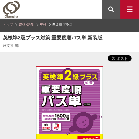
トップ
資格･語学
英検
準２級プラス
英検準2級プラス対策 重要度順パス単 新装版
旺文社 編