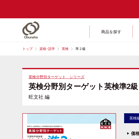
商品を探す
トップ
資格･語学
英検
準２級
英検分野別ターゲット シリーズ
英検分野別ターゲット英検準2級
旺文社 編
英検
価格