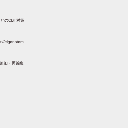
どのCBT対策
igonotom
題追加・再編集