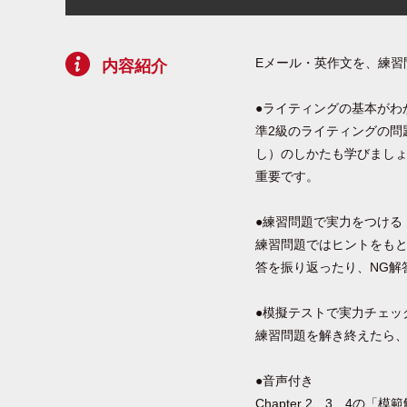
Eメール・英作文を、練習
内容紹介
●ライティングの基本がわ
準2級のライティングの問
し）のしかたも学びまし
重要です。
●練習問題で実力をつける
練習問題ではヒントをも
答を振り返ったり、NG解
●模擬テストで実力チェッ
練習問題を解き終えたら、
●音声付き
Chapter 2、3、4の