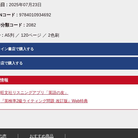
日 :
2025年07月23日
BNコード :
9784010934692
分類コード :
2082
 :
A5判 ／ 120ページ ／ 2色刷
ライン書店で購入する
書店で購入する
情報
旺文社リスニングアプリ「英語の友」
『英検準2級ライティング問題 改訂版』Web特典
の声
おすすめ商品