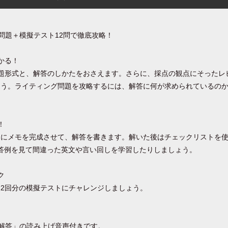
問題＋模擬テスト12問で徹底攻略！
かる！
題形式と、解答のしかたをおさえます。さらに、採点の観点にそったレ
ょう。ライティング問題を攻略するには、解答に何が求められているの
！
とにメモを完成させて、解答を書きます。解いた後はチェックリストを
答例を見て間違った英文や言い回しを学習したりしましょう。
ク
2回分の模擬テストにチャレンジしましょう。
「模範解答」の読み上げ音声付きです。