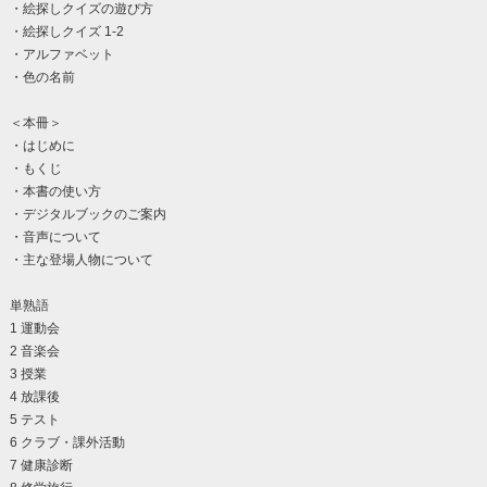
・絵探しクイズの遊び方
・絵探しクイズ 1-2
・アルファベット
・色の名前
＜本冊＞
・はじめに
・もくじ
・本書の使い方
・デジタルブックのご案内
・音声について
・主な登場人物について
単熟語
1 運動会
2 音楽会
3 授業
4 放課後
5 テスト
6 クラブ・課外活動
7 健康診断