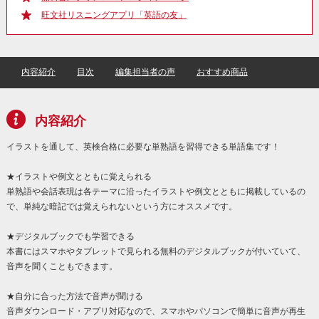
旺文社リスニングアプリ「英語の友」
内容紹介
目次
編集担当者の声
おすすめ商品
内容紹介
イラストを通して、英検合格に必要な単熟語を習得できる単語集です！
★イラストや例文とともに覚えられる
単熟語や会話表現は各テーマに沿ったイラストや例文とともに掲載しているの
で、単純な暗記では覚えられないという方にオススメです。
★デジタルブックでも学習できる
本書にはスマホやタブレットで見られる無料のデジタルブックが付いていて、
音声を聞くこともできます。
★自分に合った方法で音声が聞ける
音声ダウンロード・アプリ対応なので、スマホやパソコンで簡単に音声が再生