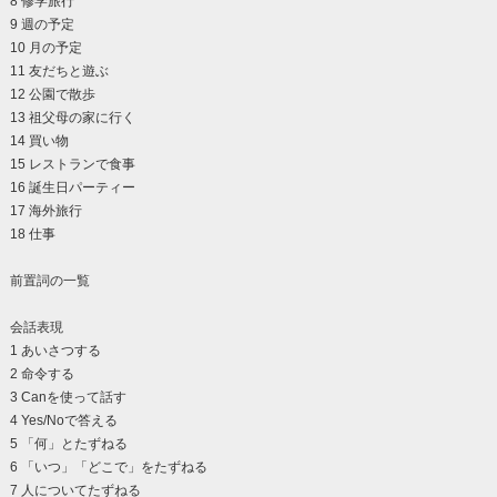
8 修学旅行
9 週の予定
10 月の予定
11 友だちと遊ぶ
12 公園で散歩
13 祖父母の家に行く
14 買い物
15 レストランで食事
16 誕生日パーティー
17 海外旅行
18 仕事
前置詞の一覧
会話表現
1 あいさつする
2 命令する
3 Canを使って話す
4 Yes/Noで答える
5 「何」とたずねる
6 「いつ」「どこで」をたずねる
7 人についてたずねる