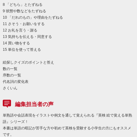
8 「どちら」とたずねる
9 状態や数などをたずねる
10 「だれのもの」や理由をたずねる
11 さそう・お願いをする
12 お礼を言う・謝る
13 気持ちを伝える・同意する
14 買い物をする
15 単位を使って答える
絵探しクイズのポイントと答え
数の一覧
序数の一覧
代名詞の変化表
さくいん
編集担当者の声
単熟語や会話表現をイラストや例文を通して覚えられる『英検 絵で覚える単熟
語』シリーズ！
本書は単語の暗記が苦手な方や初めて英検を受験する小学生の方にもオススメ
です。