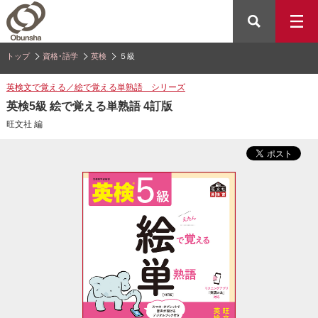
トップ
資格･語学
英検
５級
英検文で覚える／絵で覚える単熟語 シリーズ
英検5級 絵で覚える単熟語 4訂版
旺文社 編