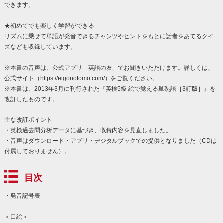
できます。
★初めてでも楽しく学習ができる
リズムに乗せて単語が発音できるチャンツやヒントをもとに話者をあてるクイ
ズなども収録しています。
※本書の音声は、公式アプリ「英語の友」でお聞きいただけます。詳しくは、
公式サイト（https://eigonotomo.com/）をご覧ください。
※本書は、2013年3月に刊行された『英検5級 絵で覚える単熟語［3訂版］』を
改訂したものです。
主な改訂ポイント
・英検過去問分析データに基づき、収録内容を見直しました。
・音声はダウンロード・アプリ・デジタルブックでの提供となりました（CDは
付属しておりません）。
目次
・発音記号表
＜口絵＞