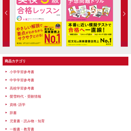
商品カテゴリ
小学学習参考書
中学学習参考書
高校学習参考書
螢雪時代・受験情報
資格･語学
辞書
児童書・読み物・知育
一般書・教育書