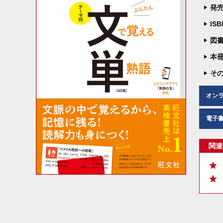
発売
IS
図書
本冊
その
オン
電子
関連