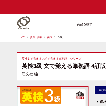
商品を探す
トップ
資格･語学
英検
３級
英検文で覚える／絵で覚える単熟語 シリーズ
英検3級 文で覚える単熟語 4訂版
旺文社 編
英検
価格