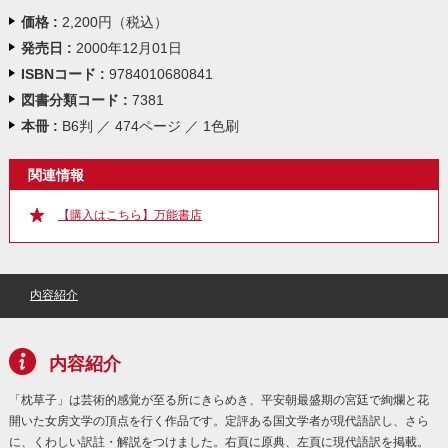
価格 :
2,200円（税込）
発売日 :
2000年12月01日
ISBNコード :
9784010680841
図書分類コード :
7381
本冊 :
B6判 ／ 474ページ ／ 1色刷
関連情報
【購入はこちら】万能書店
内容紹介
内容紹介
「枕草子」は芸術的感覚が至る所にきらめき、平安朝最盛期の宮廷で絢爛と花
開いた女房文学の頂点を行く作品です。定評ある国文学者が現代語訳し、さら
に、くわしい訳註・解説をつけました。右頁に原典、左頁に現代語訳を掲載。