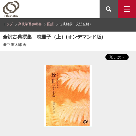
トップ
高校学習参考書
国語
古典解釈（文法全解）
全訳古典撰集 枕冊子（上）(オンデマンド版)
田中 重太郎 著