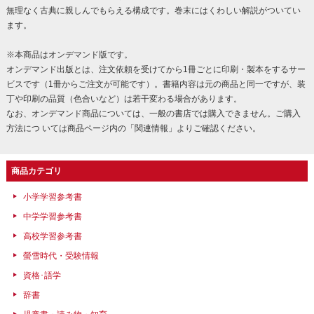
無理なく古典に親しんでもらえる構成です。巻末にはくわしい解説がついてい
ます。
※本商品はオンデマンド版です。
オンデマンド出版とは、注文依頼を受けてから1冊ごとに印刷・製本をするサー
ビスです（1冊からご注文が可能です）。書籍内容は元の商品と同一ですが、装
丁や印刷の品質（色合いなど）は若干変わる場合があります。
なお、オンデマンド商品については、一般の書店では購入できません。ご購入
方法につ いては商品ページ内の「関連情報」よりご確認ください。
商品カテゴリ
小学学習参考書
中学学習参考書
高校学習参考書
螢雪時代・受験情報
資格･語学
辞書