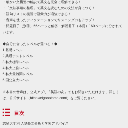
・細かい文構造の解説で英文を完全に理解できる！
・「文法事項の整理」で英文を読むための文法が身につく！
・語句リストの復習で語彙力が増強できる！
・音声を使ったディクテーションでリスニング力もアップ！
・問題冊子（別冊）56ページと解答・解説冊子（本冊）160ページに分かれて
います。
◆自分に合ったレベルが選べる！◆
1 基礎レベル
2 共通テストレベル
3 私大標準レベル
4 私大上位レベル
5 私大最難関レベル
6 国公立大レベル
※本書の音声は、公式アプリ「英語の友」でもお聞きいただけます。詳しく
は、公式サイト（https://eigonotomo.com/）をご覧ください。
目次
志望大学別 入試長文分析と学習アドバイス