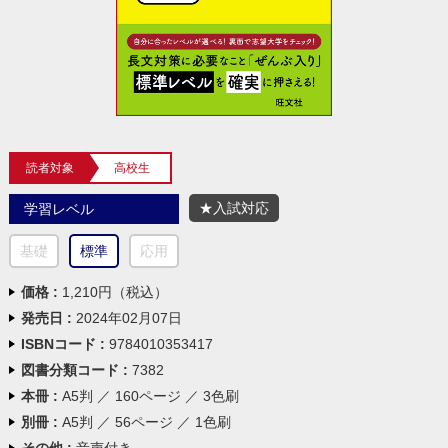
読者対象
高校生
★入試対応
学習レベル
基礎
標準
応用
価格 :
1,210円（税込）
発売日 :
2024年02月07日
ISBNコード :
9784010353417
図書分類コード :
7382
本冊 :
A5判 ／ 160ページ ／ 3色刷
別冊 :
A5判 ／ 56ページ ／ 1色刷