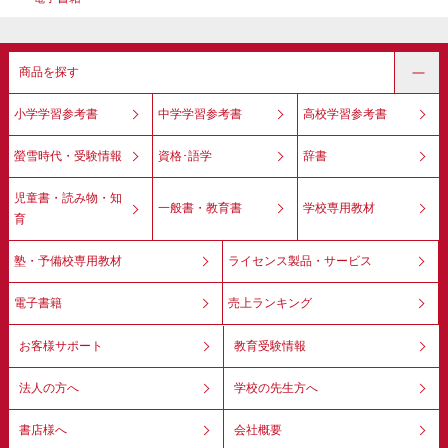
商品を探す
小学学習参考書
中学学習参考書
高校学習参考書
螢雪時代・受験情報
資格･語学
辞書
児童書・読み物・知
一般書・教育書
学校専用教材
育
塾・予備校専用教材
ライセンス製品・サービス
電子書籍
売上ランキング
お客様サポート
教育受験情報
法人の方へ
学校の先生方へ
書店様へ
会社概要