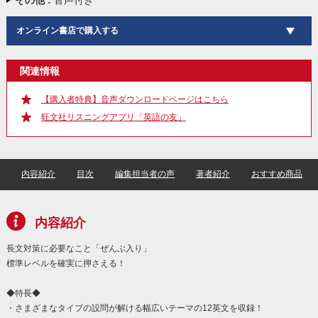
その他 :
音声付き
オンライン書店で購入する
関連情報
【購入者特典】音声ダウンロードページはこちら
旺文社リスニングアプリ「英語の友」
内容紹介
目次
編集担当者の声
著者紹介
おすすめ商品
内容紹介
長文対策に必要なこと「ぜんぶ入り」
標準レベルを確実に押さえる！
◆特長◆
・さまざまなタイプの設問が解ける幅広いテーマの12英文を収録！