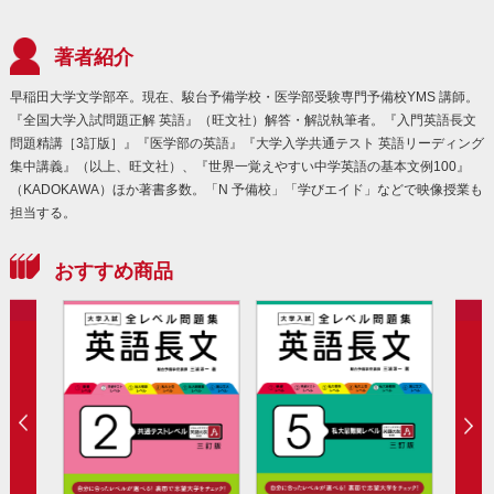
著者紹介
早稲田大学文学部卒。現在、駿台予備学校・医学部受験専門予備校YMS 講師。
『全国大学入試問題正解 英語』（旺文社）解答・解説執筆者。『入門英語長文
問題精講［3訂版］』『医学部の英語』『大学入学共通テスト 英語リーディング
集中講義』（以上、旺文社）、『世界一覚えやすい中学英語の基本文例100』
（KADOKAWA）ほか著書多数。「N 予備校」「学びエイド」などで映像授業も
担当する。
おすすめ商品