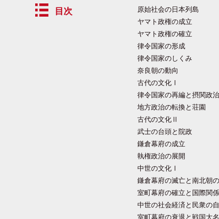
原始社会の日本列島
目次
ヤマト政権の成立
ヤマト政権の確立
律令国家の形成
律令国家のしくみ
奈良朝の動向
古代の文化Ⅰ
律令国家の再編と摂関政
地方政治の転換と荘園
古代の文化Ⅱ
武士の台頭と院政
鎌倉幕府の成立
執権政治の展開
中世の文化Ⅰ
鎌倉幕府の滅亡と南北朝
室町幕府の確立と国際関
中世の社会経済と民衆の
室町幕府の衰退と戦国大