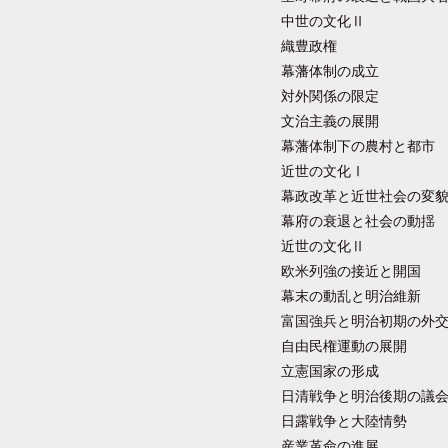
中世の文化Ⅱ
織豊政権
幕藩体制の成立
対外関係の限定
文治主義の展開
幕藩体制下の農村と都市
近世の文化Ⅰ
幕政改革と近世社会の変
幕府の衰退と社会の動揺
近世の文化Ⅱ
欧米列強の接近と開国
幕末の動乱と明治維新
富国強兵と明治初期の外
自由民権運動の展開
立憲国家の形成
日清戦争と明治後期の議
日露戦争と大陸情勢
産業革命の進展