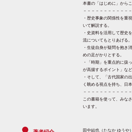
本書の「はじめに」から
－－－－－－－－－－－
・歴史事象の関係性を重
いて解説する。
・史資料を活用して歴史
流についてもとりあげる
・生徒自身が疑問を抱き
めの足がかりとする。
・「時期」を重点的に扱
が高揚するポイント」な
・そして、「古代国家の
く眺める視点を持ち、日
－－－－－－－－－－－
この書籍を使って、みな
います。
田中結也（たなか ゆうや