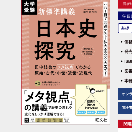
読者
学習
基礎
価格
発売
IS
図書
本冊
オン
電子
関連