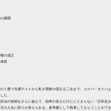
治の展開
政権の成立
済成長
この１冊で共通テストから私大受験や国公立二次まで、コスパ・タイパ
ました。
集担当の依頼をさらに超えて、効率の良さだけにとどまらない「日本史
の方の人生に彩りが添えられる」参考書として執筆してもらうことがで