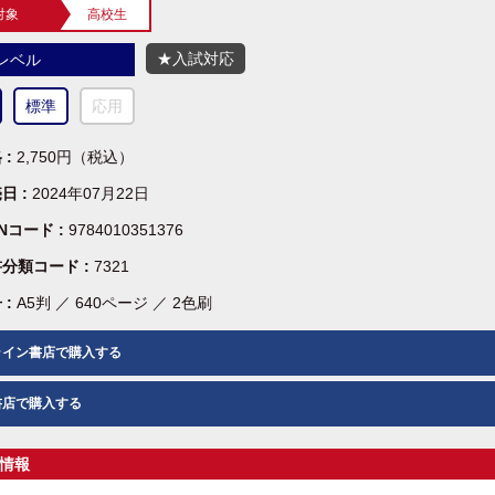
対象
高校生
★入試対応
レベル
標準
応用
 :
2,750円（税込）
日 :
2024年07月22日
BNコード :
9784010351376
分類コード :
7321
 :
A5判 ／ 640ページ ／ 2色刷
ライン書店で購入する
書店で購入する
情報