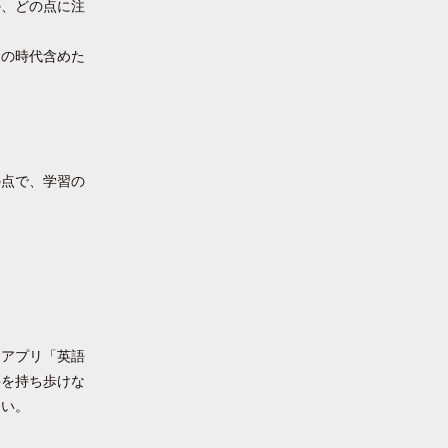
か、どの点に注
後の時代含めた
の点で、学習の
ンアプリ「英語
籍を持ち歩けな
さい。