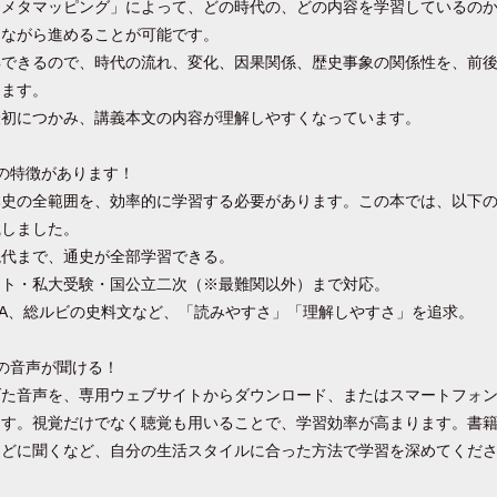
とメタマッピング」によって、どの時代の、どの内容を学習しているの
しながら進めることが可能です。
解できるので、時代の流れ、変化、因果関係、歴史事象の関係性を、前
きます。
最初につかみ、講義本文の内容が理解しやすくなっています。
の特徴があります！
本史の全範囲を、効率的に学習する必要があります。この本では、以下
識しました。
現代まで、通史が全部学習できる。
スト・私大受験・国公立二次（※最難関以外）まで対応。
A、総ルビの史料文など、「読みやすさ」「理解しやすさ」を追求。
の音声が聞ける！
げた音声を、専用ウェブサイトからダウンロード、またはスマートフォ
ます。視覚だけでなく聴覚も用いることで、学習効率が高まります。書
などに聞くなど、自分の生活スタイルに合った方法で学習を深めてくだ