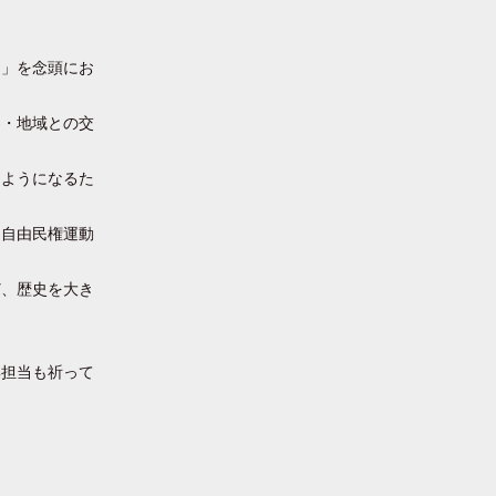
？」を念頭にお
界・地域との交
るようになるた
「自由民権運動
ど、歴史を大き
集担当も祈って