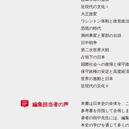
近現代の文化Ⅰ
大正政変
ワシントン体制と政党政
恐慌の時代
満州事変と軍部の台頭
日中戦争
第二次世界大戦
占領下の日本
国際社会への復帰と保守
保守政権の安定と高度経
世界の激動と日本
近現代の文化Ⅱ
本書は日本史の全体を、
編集担当者の声
参考書を目指して企画し
著者の田中先生には、編
本史の学びを通じて多く