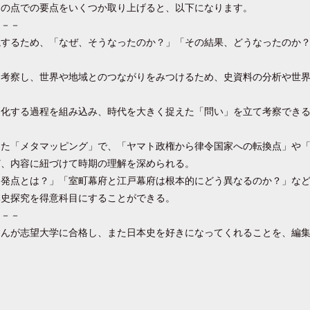
この点での要点をいくつか取り上げると、以下になります。
－－－
視するため、「なぜ、そうなったのか？」「その結果、どうなったのか
を考察し、世界や地域とのつながりをみつけるため、史資料の分析や世
。
消化する過程を組み込み、時代を大きく捉えた「問い」を立て考察でき
った「メタマッピング」で、「ヤマト政権から律令国家への転換点」や
ど、内容に紐づけて時期の理解を深められる。
出発点とは？」「室町幕府と江戸幕府は根本的にどう異なるのか？」な
本史探究を得意科目にすることができる。
－－－
さんが志望大学に合格し、また日本史を好きになってくれることを、編
）