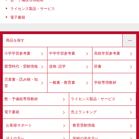
塾・予備校専用教材
ライセンス製品・サービス
電子書籍
商品を探す
小学学習参考書
中学学習参考書
高校学習参考書
螢雪時代・受験情報
資格･語学
辞書
児童書・読み物・知
一般書・教育書
学校専用教材
育
塾・予備校専用教材
ライセンス製品・サービス
電子書籍
売上ランキング
お客様サポート
教育受験情報
法人の方へ
学校の先生方へ