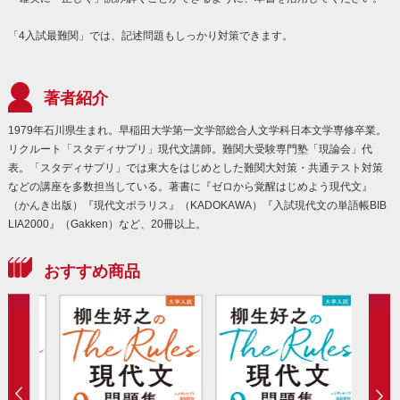
「4入試最難関」では、記述問題もしっかり対策できます。
著者紹介
1979年石川県生まれ。早稲田大学第一文学部総合人文学科日本文学専修卒業。
リクルート「スタディサプリ」現代文講師。難関大受験専門塾「現論会」代
表。「スタディサプリ」では東大をはじめとした難関大対策・共通テスト対策
などの講座を多数担当している。著書に『ゼロから覚醒はじめよう現代文』
（かんき出版）『現代文ポラリス』（KADOKAWA）『入試現代文の単語帳BIB
LIA2000』（Gakken）など、20冊以上。
おすすめ商品