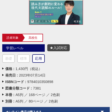
読者対象
高校生
★入試対応
学習レベル
基礎
標準
応用
価格 :
1,430円（税込）
発売日 :
2023年07月14日
ISBNコード :
9784010350898
図書分類コード :
7381
本冊 :
A5判 ／ 168ページ ／ 2色刷
別冊 :
A5判 ／ 80ページ ／ 2色刷
オンライン書店で購入する