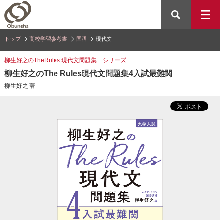
トップ
高校学習参考書
国語
現代文
柳生好之のTheRules 現代文問題集 シリーズ
柳生好之のThe Rules現代文問題集4入試最難関
柳生好之 著