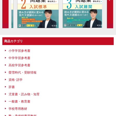
商品カテゴリ
小学学習参考書
中学学習参考書
高校学習参考書
螢雪時代・受験情報
資格･語学
辞書
児童書・読み物・知育
一般書・教育書
学校専用教材