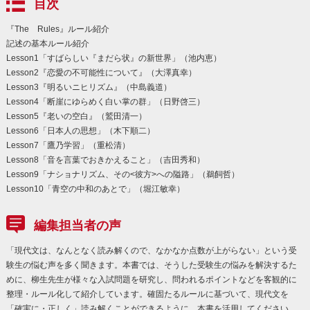
目次
『The Rules』ルール紹介
記述の基本ルール紹介
Lesson1「すばらしい『まだら状』の新世界」（池内恵）
Lesson2『恋愛の不可能性について』（大澤真幸）
Lesson3『明るいニヒリズム』（中島義道）
Lesson4「断崖にゆらめく白い掌の群」（日野啓三）
Lesson5『老いの空白』（鷲田清一）
Lesson6「日本人の思想」（木下順二）
Lesson7「鷹乃学習」（重松清）
Lesson8「音を言葉でおきかえること」（吉田秀和）
Lesson9「ナショナリズム、その<彼方>への隘路」（鵜飼哲）
Lesson10「青空の中和のあとで」（堀江敏幸）
編集担当者の声
「現代文は、なんとなく読み解くので、なかなか点数が上がらない」という受
験生の悩む声を多く聞きます。本書では、そうした受験生の悩みを解決するた
めに、柳生先生が様々な入試問題を研究し、問われるポイントなどを客観的に
整理・ルール化して紹介しています。確固たるルールに基づいて、現代文を
「確実に・正しく」読み解くことができるように、本書を活用してください。