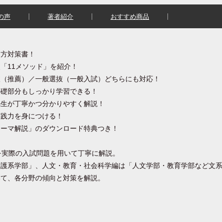
の声
著者紹介
おすすめ商品
き方対策書！
「11メソッド」を紹介！
抜（推薦）／一般選抜（一般入試）どちらにも対応！
基礎部分もしっかり学習できる！
先生が丁寧かつ分かりやすく解説！
実践力を身につける！
テーマ解説」のダウンロード特典つき！
を実際の入試問題を用いて丁寧に解説。
看護系学部」、人文・教育・社会科学編は「人文学部・教育学部など文
いて、各分野の傾向と対策を解説。