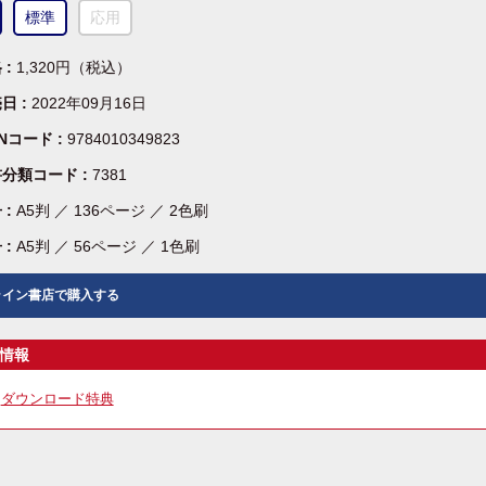
標準
応用
 :
1,320円（税込）
日 :
2022年09月16日
BNコード :
9784010349823
分類コード :
7381
 :
A5判 ／ 136ページ ／ 2色刷
 :
A5判 ／ 56ページ ／ 1色刷
ライン書店で購入する
情報
ダウンロード特典