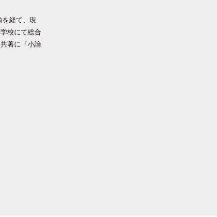
諭を経て、現
等学校にて総合
。共著に『小論
。