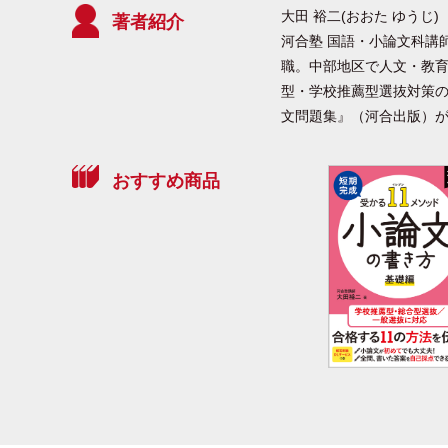
大田 裕二(おおた ゆうじ)
著者紹介
河合塾 国語・小論文科講
職。中部地区で人文・教
型・学校推薦型選抜対策
文問題集』（河合出版）が
おすすめ商品