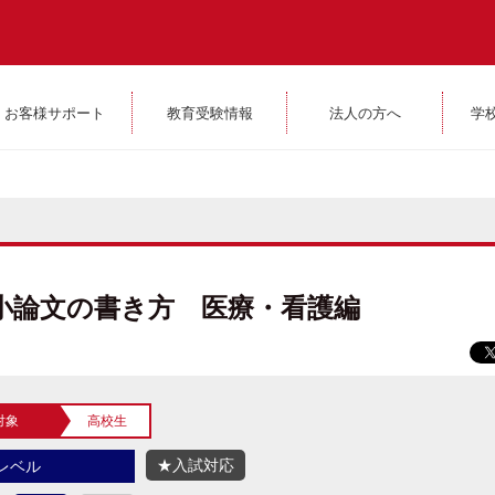
お客様サポート
教育受験情報
法人の方へ
学
小論文の書き方 医療・看護編
対象
高校生
★入試対応
レベル