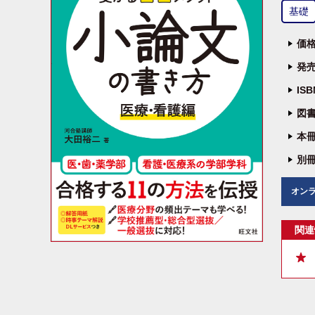
基礎
価格
発売
IS
図書
本冊
別冊
オン
関連