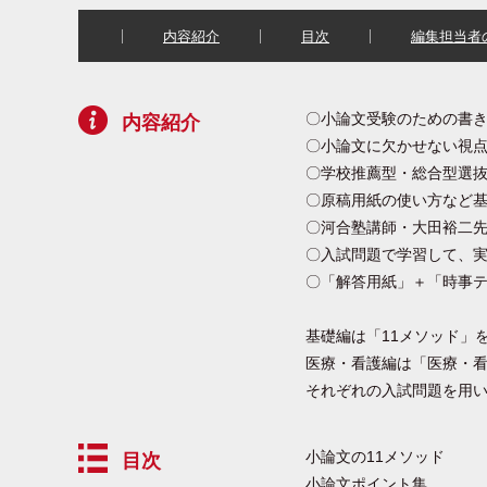
内容紹介
目次
編集担当者
〇小論文受験のための書
内容紹介
〇小論文に欠かせない視点
〇学校推薦型・総合型選
〇原稿用紙の使い方など
〇河合塾講師・大田裕二
〇入試問題で学習して、
〇「解答用紙」＋「時事
基礎編は「11メソッド」
医療・看護編は「医療・
それぞれの入試問題を用
小論文の11メソッド
目次
小論文ポイント集