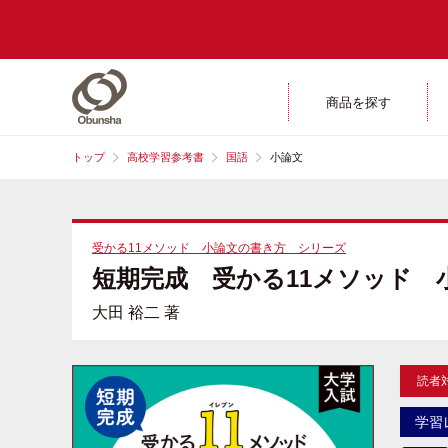
商品を探す
トップ
高校学習参考書
国語
小論文
受かる11メソッド 小論文の書き方 シリーズ
短期完成 受かる11メソッド 
大田 裕二 著
読者
学習