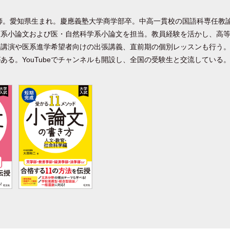
師。愛知県生まれ。慶應義塾大学商学部卒。中高一貫校の国語科専任教
育系小論文および医・自然科学系小論文を担当。教員経験を活かし、高
の講演や医系進学希望者向けの出張講義、直前期の個別レッスンも行う
ある。YouTubeでチャンネルも開設し、全国の受験生と交流している