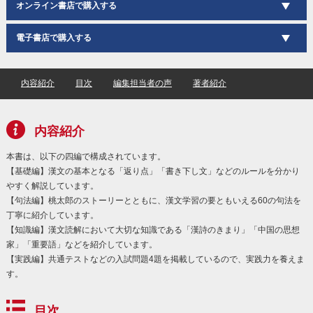
オンライン書店で購入する
電子書店で購入する
内容紹介
目次
編集担当者の声
著者紹介
内容紹介
本書は、以下の四編で構成されています。
【基礎編】漢文の基本となる「返り点」「書き下し文」などのルールを分かり
やすく解説しています。
【句法編】桃太郎のストーリーとともに、漢文学習の要ともいえる60の句法を
丁寧に紹介しています。
【知識編】漢文読解において大切な知識である「漢詩のきまり」「中国の思想
家」「重要語」などを紹介しています。
【実践編】共通テストなどの入試問題4題を掲載しているので、実践力を養えま
す。
目次