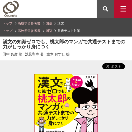
トップ
高校学習参考書
国語
漢文
トップ
高校学習参考書
国語
共通テスト対策
漢文の知識ゼロでも、桃太郎のマンガで共通テストまでの
力がしっかり身につく
田中 良彦 著
浅見和寿 著
室木 おすし 絵