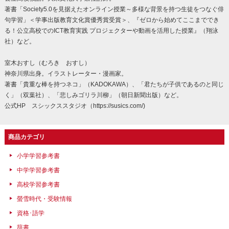
著書「Society5.0を見据えたオンライン授業～多様な背景を持つ生徒をつなぐ俳
句学習」＜学事出版教育文化賞優秀賞受賞＞、『ゼロから始めてここまででき
る！公立高校でのICT教育実践 プロジェクターや動画を活用した授業』（翔泳
社）など。
室木おすし（むろき おすし）
神奈川県出身。イラストレーター・漫画家。
著書「貴重な棒を持つネコ」（KADOKAWA）、「君たちが子供であるのと同じ
く」（双葉社）、「悲しみゴリラ川柳」（朝日新聞出版）など。
公式HP スシックススタジオ（https://susics.com/)
商品カテゴリ
小学学習参考書
中学学習参考書
高校学習参考書
螢雪時代・受験情報
資格･語学
辞書