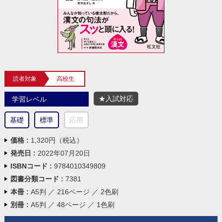
読者対象
高校生
★入試対応
学習レベル
基礎
標準
応用
価格 :
1,320円（税込）
発売日 :
2022年07月20日
ISBNコード :
9784010349809
図書分類コード :
7381
本冊 :
A5判 ／ 216ページ ／ 2色刷
別冊 :
A5判 ／ 48ページ ／ 1色刷