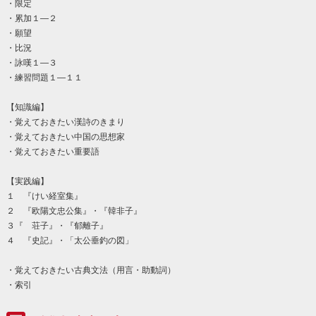
・限定
・累加１―２
・願望
・比況
・詠嘆１―３
・練習問題１―１１
【知識編】
・覚えておきたい漢詩のきまり
・覚えておきたい中国の思想家
・覚えておきたい重要語
【実践編】
１ 『けい経室集』
２ 『欧陽文忠公集』・『韓非子』
３『 荘子』・『郁離子』
４ 『史記』・「太公垂釣の図」
・覚えておきたい古典文法（用言・助動詞）
・索引