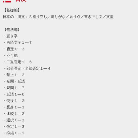
【基礎編】
日本の「漢文」の成り立ち／送りがな／返り点／書き下し文／文型
【句法編】
・置き字
・再読文字１―７
・否定１―３
・不可能
・二重否定１―５
・部分否定・全部否定１―４
・禁止１―２
・疑問・反語
・疑問１―７
・反語１―６
・使役１―２
・受身１―３
・比較１―２
・選択１―３
・仮定１―３
・抑揚１―２