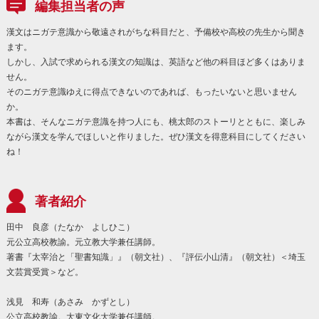
編集担当者の声
漢文はニガテ意識から敬遠されがちな科目だと、予備校や高校の先生から聞き
ます。
しかし、入試で求められる漢文の知識は、英語など他の科目ほど多くはありま
せん。
そのニガテ意識ゆえに得点できないのであれば、もったいないと思いません
か。
本書は、そんなニガテ意識を持つ人にも、桃太郎のストーリとともに、楽しみ
ながら漢文を学んでほしいと作りました。ぜひ漢文を得意科目にしてください
ね！
著者紹介
田中 良彦（たなか よしひこ）
元公立高校教諭。元立教大学兼任講師。
著書『太宰治と「聖書知識」』（朝文社）、『評伝小山清』（朝文社）＜埼玉
文芸賞受賞＞など。
浅見 和寿（あさみ かずとし）
公立高校教諭。大東文化大学兼任講師。