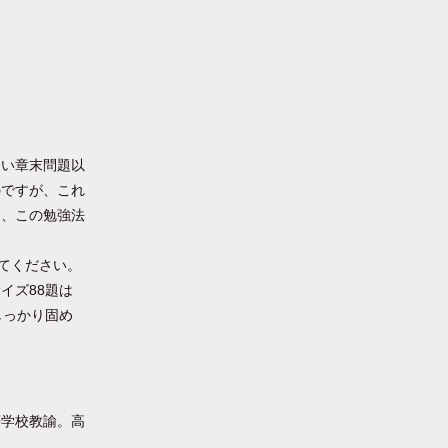
しい章末問題以
のですが、これ
き、この勉強法
てください。
イズ88題は
しっかり固め
等学校教諭。高