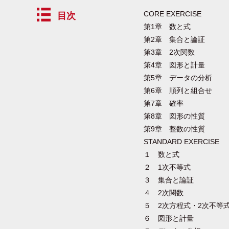
CORE EXERCISE
目次
第1章 数と式
第2章 集合と論証
第3章 2次関数
第4章 図形と計量
第5章 データの分析
第6章 順列と組合せ
第7章 確率
第8章 図形の性質
第9章 整数の性質
STANDARD EXERCISE
１ 数と式
２ 1次不等式
３ 集合と論証
４ 2次関数
５ 2次方程式・2次不等
６ 図形と計量