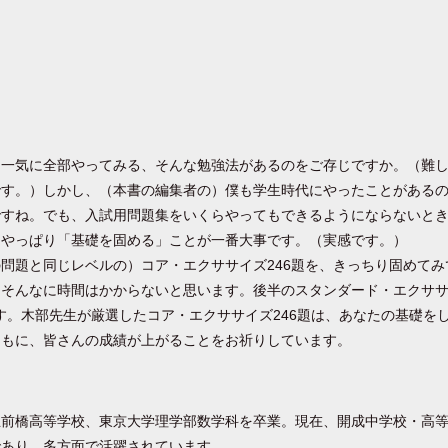
を一気に全部やってみる、そんな勉強法があるのをご存じですか。（難
です。）しかし、（本書の編集者の）僕も学生時代にやったことがある
ですね。でも、入試用問題集をいくらやってもできるようにならないと
。やっぱり「基礎を固める」ことが一番大事です。（実感です。）
問題と同じレベルの）コア・エクササイズ246題を、きっちり固めてみ
そんなに時間はかからないと思います。後半のスタンダード・エクササ
す。木部先生が厳選したコア・エクササイズ246題は、あなたの基礎を
ともに、皆さんの成績が上がることをお祈りしています。
立前橋高等学校、東京大学理学部数学科を卒業。現在、開成中学校・高
であり、多方面で活躍されています。