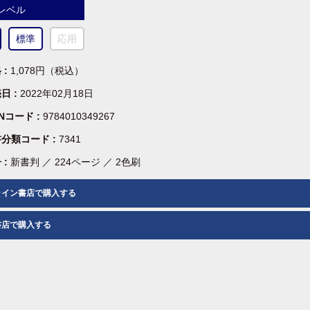
レベル
標準
応用
 :
1,078円（税込）
日 :
2022年02月18日
BNコード :
9784010349267
分類コード :
7341
 :
新書判 ／ 224ページ ／ 2色刷
ライン書店で購入する
書店で購入する