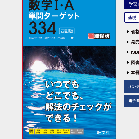
学習
基礎
価格
発売
IS
図書
本冊
オン
電子