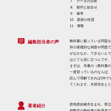
７ データの分析
８ 順列と組合せ
９ 確率
10 図形の性質
11 整数
教科書に載っている問題
編集担当者の声
外の基礎的な例題や問題
がなかなか、できないん
はとても役に立つんです
まずは、本書の（教科書の
一度習っているのならば、
読んで理解できればOKで
てくれます。木部先生と
群馬県前橋市生まれ。県
著者紹介
校数学の教科書の執筆者