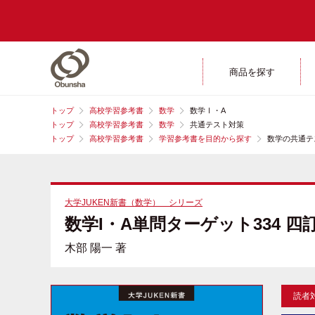
商品を探す
トップ
高校学習参考書
数学
数学Ⅰ・A
トップ
高校学習参考書
数学
共通テスト対策
トップ
高校学習参考書
学習参考書を目的から探す
数学の共通テ
大学JUKEN新書（数学） シリーズ
数学I・A単問ターゲット334 四
木部 陽一 著
読者