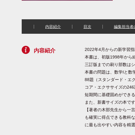
内容紹介
目次
編集担当者
2022年4月からの新学習
内容紹介
本書は、初版1998年か
三訂版までの刷り部数はシ
本書の問題は、数学Iと数
88題（スタンダード・エ
コア・エクササイズの24
短期間に基礎固めができ
また、新書サイズの本で
【著者の木部先生から一
も確実に得点できる教科
に最も出やすい内容を精