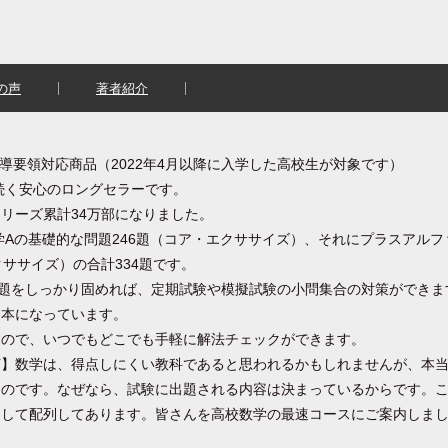
の声
著者紹介
指導要領対応商品（2022年4月以降に入学した高校生が対象です）
ら続く安心のロングセラーです。
リーズ累計34万部になりました。
学Aの基礎的な問題246題（コア・エクササイズ）、それにプラスアル
クササイズ）の合計334題です。
6題をしっかり固めれば、定期試験や模擬試験の小問集合の対策ができま
る本になっています。
すので、いつでもどこでも手軽に解法チェックができます。
言】数学は、得点しにくい教科であると思われるかもしれませんが、本
なのです。なぜなら、試験に出題される内容は決まっているからです。
選して配列してあります。皆さんを高校数学の最速コースにご案内しま