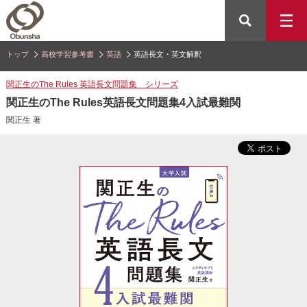
トップ
高校学習参考書
英語
英語長文・英文解釈
関正生のThe Rules 英語長文問題集 シリーズ
関正生のThe Rules英語長文問題集4入試最難関
関正生 著