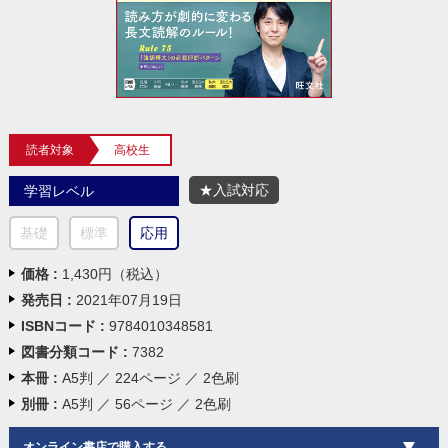
読者対象
高校生
★入試対応
学習レベル
基礎
標準
応用
価格 :
1,430円（税込）
発売日 :
2021年07月19日
ISBNコード :
9784010348581
図書分類コード :
7382
本冊 :
A5判 ／ 224ページ ／ 2色刷
別冊 :
A5判 ／ 56ページ ／ 2色刷
オンライン書店で購入する