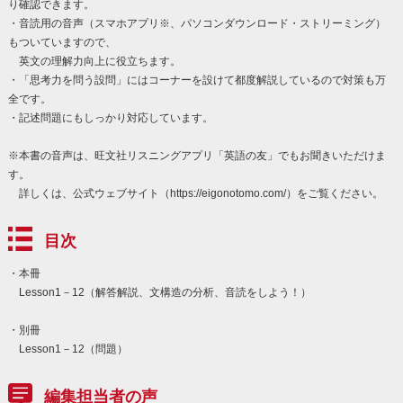
り確認できます。
・音読用の音声（スマホアプリ※、パソコンダウンロード・ストリーミング）
もついていますので、
英文の理解力向上に役立ちます。
・「思考力を問う設問」にはコーナーを設けて都度解説しているので対策も万
全です。
・記述問題にもしっかり対応しています。
※本書の音声は、旺文社リスニングアプリ「英語の友」でもお聞きいただけま
す。
詳しくは、公式ウェブサイト（https://eigonotomo.com/）をご覧ください。
目次
・本冊
Lesson1－12（解答解説、文構造の分析、音読をしよう！）
・別冊
Lesson1－12（問題）
編集担当者の声