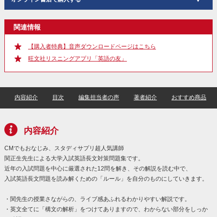
関連情報
【購入者特典】音声ダウンロードページはこちら
旺文社リスニングアプリ「英語の友」
内容紹介
目次
編集担当者の声
著者紹介
おすすめ商品
内容紹介
CMでもおなじみ、スタディサプリ超人気講師
関正生先生による大学入試英語長文対策問題集です。
近年の入試問題を中心に厳選された12問を解き、その解説を読む中で、
入試英語長文問題を読み解くための「ルール」を自分のものにしていきます。
・関先生の授業さながらの、ライブ感あふれるわかりやすい解説です。
・英文全てに「構文の解析」をつけてありますので、わからない部分をしっか