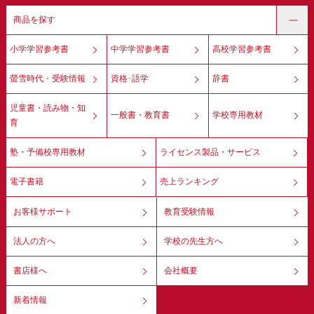
商品を探す
小学学習参考書
中学学習参考書
高校学習参考書
螢雪時代・受験情報
資格･語学
辞書
児童書・読み物・知
一般書・教育書
学校専用教材
育
塾・予備校専用教材
ライセンス製品・サービス
電子書籍
売上ランキング
お客様サポート
教育受験情報
法人の方へ
学校の先生方へ
書店様へ
会社概要
新着情報