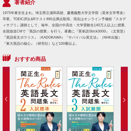
著者紹介
1975年東京生まれ。埼玉県立浦和高校、慶應義塾大学文学部（英米文学専攻）
卒業。TOEIC(R)L&Rテスト990点満点取得。現在はオンライン予備校『スタデ
ィサプリ』講師として、毎年、全国の中高生・大学受験生140万人以上に授業、
全国放送CMで「英語の授業」を行う。著書に『英単語Stock3000』（文英堂）
『英語長文ポラリス』（KADOKAWA）『サバイバル英文法』（NHK出版）
『東大英語の核心』（研究社）など100冊以上。
おすすめ商品