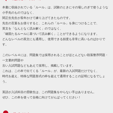
本書に収録されている「ルール」は、試験のときにその場しのぎで使うような
小手先のものではなく、
関正生先生が長年かけて練り上げてきたものです。
先生の言葉をお借りすると、これらの「ルール」を身につけることで、
英文を「なんとなく読み解く」のではなく、
「確固たるルールに基づいて読み解く」ことができるようになります。
どんなレベルの英文にも通用し、使用できる頻度も非常に高いものばかりで
す。
このレベル４には、問題集では採用されることがほとんどない段落整序問題・
一文要約問題や
古い入試問題などもあえて採用し、掲載しています。
これは、この本で出てくる「ルール」が、最新の入試問題だけでなく、
時代を超え、特殊な問題形式の枠を超えて通用することの証明になるでしょ
う。
英語が入試科目の受験生は、この問題集をやらない手はありません。
ぜひ、この本を使って合格に向けてがんばってください！