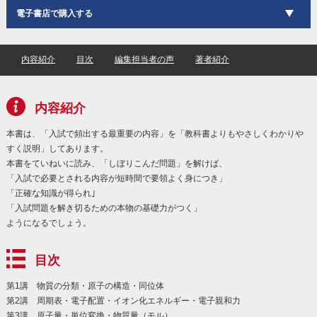
電子書店で購入する
内容紹介
目次
編集担当者の声
著者紹介
内容紹介
本書は、「入試で頻出する最重要の内容」を「教科書よりもやさしくわかりや
すく説明」してあります。
本書をていねいに読み、「しぼりこんだ問題」を解けば、
「入試で必要とされる内容が短時間で要領よく身につき」
「正確な知識が得られ｣
「入試問題を解き切るための本物の基礎力がつく」
ようになるでしょう。
目次
第1講 物質の分類・原子の構造・同位体
第2講 周期表・電子配置・イオン化エネルギー・電子親和力
第3講 原子量・単位変換・物質量（モル）