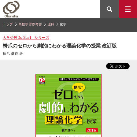
トップ
高校学習参考書
理科
化学
大学受験Do Start シリーズ
橋爪のゼロから劇的にわかる理論化学の授業 改訂版
橋爪 健作 著