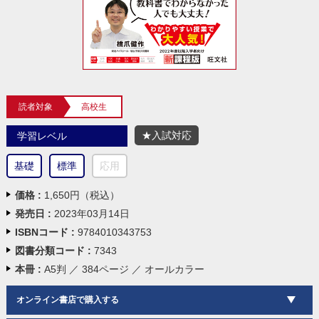
読者対象
高校生
★入試対応
学習レベル
基礎
標準
応用
価格 :
1,650円（税込）
発売日 :
2023年03月14日
ISBNコード :
9784010343753
図書分類コード :
7343
本冊 :
A5判 ／ 384ページ ／ オールカラー
オンライン書店で購入する