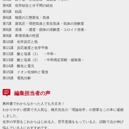
第4講 化学結合と分子間の結合
第5講 結晶
第6講 物質の三態変化・気体
第7講 蒸気圧・理想気体と実在気体・気体の溶解度
第8講 溶液 －濃度・固体の溶解度・コロイド溶液－
第9講 希薄溶液の性質
第10講 化学反応と熱
第11講 反応速度と化学平衡
第12講 酸と塩基（1） －中和－
第13講 酸と塩基（2） －中和滴定実験・緩衝液－
第14講 酸化と還元
第15講 イオン化傾向と電池
第16講 電気分解
編集担当者の声
教科書でわからなかった人でも大丈夫！
わかりやすい授業で大人気な、橋爪先生の「理論化学」の授業をこの本に凝縮
しました。
化学の学習をこれからはじめる人、苦手意識をもっている人、試験で点が伸び
悩んでいる人におすすめです。