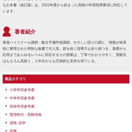
なお本書（改訂版）は、2022年度から始まった高校の学習指導要領に対応して
います。
著者紹介
東進ハイスクール講師・駿台予備学校講師。やさしい語り口調と、情報が体系
的に整理された明快な板書で大人気。群を抜く指導力も折り紙つき。基礎から
応用まであらゆるレベルに対応するその授業は、丁寧でわかりやすく、受験生
はもちろん高校１，２年生からも圧倒的な支持を得ている。
商品カテゴリ
小学学習参考書
中学学習参考書
高校学習参考書
螢雪時代・受験情報
資格･語学
辞書