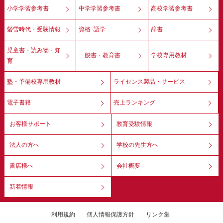
小学学習参考書
中学学習参考書
高校学習参考書
螢雪時代・受験情報
資格･語学
辞書
児童書・読み物・知
一般書・教育書
学校専用教材
育
塾・予備校専用教材
ライセンス製品・サービス
電子書籍
売上ランキング
お客様サポート
教育受験情報
法人の方へ
学校の先生方へ
書店様へ
会社概要
新着情報
利用規約
個人情報保護方針
リンク集