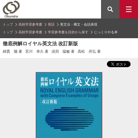
トップ
高校学習参考書
英語
英文法・構文・会話表現
トップ
高校学習参考書
学習参考書を目的から探す
じっくりやる本
徹底例解ロイヤル英文法 改訂新版
綿貫 陽 著
宮川 幸久 著
須貝 猛敏 著
高松 尚弘 著