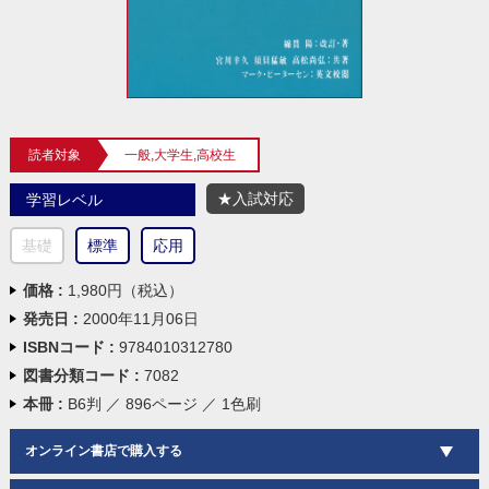
読者対象
一般,大学生,高校生
★入試対応
学習レベル
基礎
標準
応用
価格 :
1,980円（税込）
発売日 :
2000年11月06日
ISBNコード :
9784010312780
図書分類コード :
7082
本冊 :
B6判 ／ 896ページ ／ 1色刷
オンライン書店で購入する