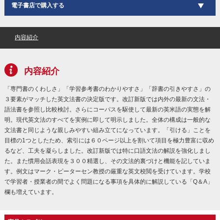
電子書店で購入する
内容紹介
内容紹介
「専門書のくわしさ」「学習参考書のわかりやすさ」「辞書の引きやすさ」の
３要素がマッチした英文法書の決定版です。改訂新版では内外の最新の文法・
語法書を参照し比較検討。さらにコーパスを駆使して最新の英米語の実態を解
明。現代英文法のすべてを実例に即して明示しました。全体の構成は一般的な
文法書と同じような親しみやすい組み立てになっています。「引ける」ことを
目標の1つとしたため、索引には６０ページ以上を割いて項目を極力豊富に収め
るなど、工夫を凝らしました。改訂新版では特に口語文法の解説を強化しまし
た。また慣用会話表現を３００精選し、その文法的裏づけと機能を記していま
す。例文はマーク・ピーターセン教授の厳重な英文校閲を受けています。学校
で学習者・授業者の間でよく問題になる事項を具体的に解説している「Q＆A」
欄も増えています。