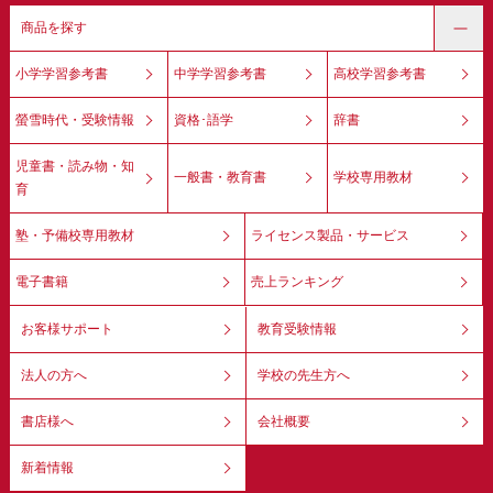
商品を探す
小学学習参考書
中学学習参考書
高校学習参考書
螢雪時代・受験情報
資格･語学
辞書
児童書・読み物・知
一般書・教育書
学校専用教材
育
塾・予備校専用教材
ライセンス製品・サービス
電子書籍
売上ランキング
お客様サポート
教育受験情報
法人の方へ
学校の先生方へ
書店様へ
会社概要
新着情報