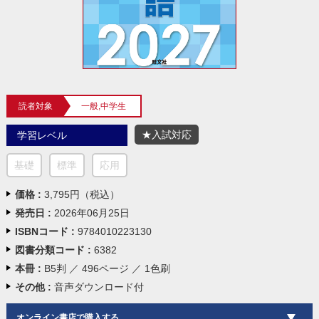
読者対象
一般,中学生
★入試対応
学習レベル
基礎
標準
応用
価格 :
3,795円（税込）
発売日 :
2026年06月25日
ISBNコード :
9784010223130
図書分類コード :
6382
本冊 :
B5判 ／ 496ページ ／ 1色刷
その他 :
音声ダウンロード付
オンライン書店で購入する