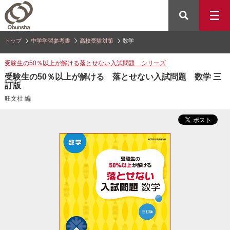
トップ
中学学習参考書
高校受験対策
数学
受験生の50％以上が解ける落とせない入試問題 シリーズ
受験生の50％以上が解ける 落とせない入試問題 数学 三
訂版
旺文社 編