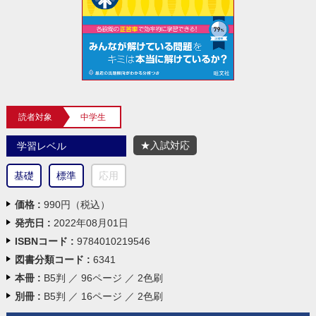
読者対象
中学生
★入試対応
学習レベル
基礎
標準
応用
価格 :
990円（税込）
発売日 :
2022年08月01日
ISBNコード :
9784010219546
図書分類コード :
6341
本冊 :
B5判 ／ 96ページ ／ 2色刷
別冊 :
B5判 ／ 16ページ ／ 2色刷