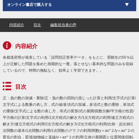
オンライン書店で購入する
内容紹介
目次
編集担当者の声
内容紹介
各都道府県が発表している「設問別正答率データ」をもとに、受験生の50％以
上が正解した問題を集めた画期的な一冊。落とせない基本的な問題のみを収録
しているので、時間の無駄なく、効率よく学習できます。。
目次
正・負の数の加減・乗除/正・負の数の四則の混じった計算と利用/文字式の計算/
文字式による数量の表し方，式の値/多項式の加減，多項式と数の乗除，単項式
の乗除/文字式による数の表し方，等式の変形/式の展開/因数分解/平方根の性質/
平方根の計算/文字式の利用/1次方程式の解き方/1次方程式の利用/連立方程式の
解き方/連立方程式の利用/2次方程式の解き方/2次方程式の利用/比例・反比例/1
次関数の基本/1次関数の利用/1次関数のグラフの利用/関数y＝ax^２/y＝ax^２の
変化の割合，変域/放物線と直線/y＝ax^２の利用/立体の展開図と位置関係/回転