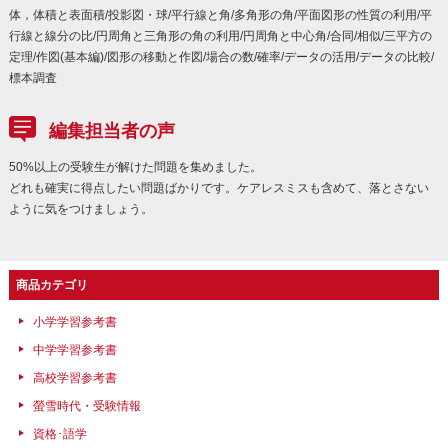
体，体積と表面積/投影図・球/平行線と角/多角形の角/平面図形の性質の利用/平
行線と線分の比/円周角と三角形の角の利用/円周角と中心角/合同/相似/三平方の
定理/作図(基本編)/図形の移動と作図/場合の数/確率/データの活用/データの比較/
標本調査
編集担当者の声
50%以上の受験生が解けた問題を集めました。
どれも確実に得点したい問題ばかりです。ケアレスミスも含めて、落とさない
ように気をつけましょう。
商品カテゴリ
小学学習参考書
中学学習参考書
高校学習参考書
螢雪時代・受験情報
資格･語学