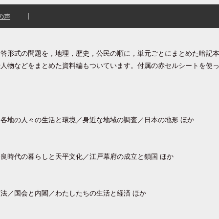
の声
一答形式の問題を，地理，歴史，公民の順に，単元ごとにまとめた暗記
や人物などをまとめた資料編もついています。付属の赤セルシートを使
各地の人々の生活と環境／身近な地域の調査／日本の地形 ほか
良時代の暮らしと天平文化／江戸幕府の成立と鎖国 ほか
法／国会と内閣／わたしたちの生活と経済 ほか