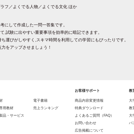
ラフ／よくでる人物／よくでる文化 ほか
参考にして作成した一問一答集です。
て,試験に出やすい重要事項を効率的に暗記できます。
持ち運びがしやすく,スキマ時間を利用しての学習にもぴったりです。
点力をアップさせましょう！
お客様サポート
教
材
電子書籍
商品内容変更情報
大
専用教材
売上ランキング
特典ダウンロード
教
製品・サービス
よくあるご質問（FAQ）
大
お問い合わせ
パス
広告掲載について