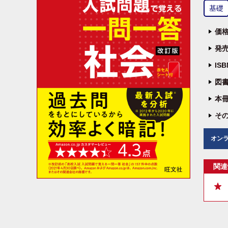
基礎
価格
発売
IS
図書
本冊
その
オン
関連