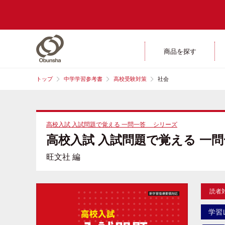
商品を探す
トップ
中学学習参考書
高校受験対策
社会
高校入試 入試問題で覚える 一問一答 シリーズ
高校入試 入試問題で覚える 一問
旺文社 編
読者
学習