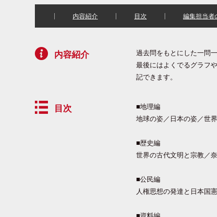
内容紹介
目次
編集担当者
過去問をもとにした一問
内容紹介
最後にはよくでるグラフ
記できます。
■地理編
目次
地球の姿／日本の姿／世界
■歴史編
世界の古代文明と宗教／奈
■公民編
人権思想の発達と日本国憲
■資料編