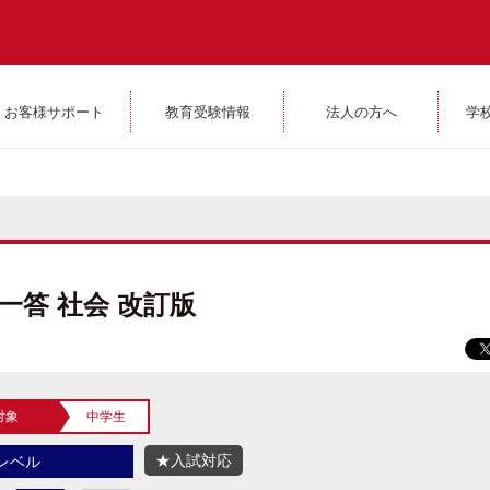
お客様サポート
教育受験情報
法人の方へ
学
一答 社会 改訂版
対象
中学生
★入試対応
レベル