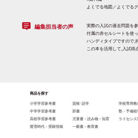
よくでる地図／よくでるグ
実際の入試の過去問題を
編集担当者の声
付属の赤セルシートを使っ
ハンディタイプですので,
この本を活用して,入試得
商品を探す
小学学習参考書
資格･語学
学校専用教
中学学習参考書
辞書
塾・予備校
高校学習参考書
児童書・読み物・知育
ライセンス
螢雪時代・受験情報
一般書・教育書