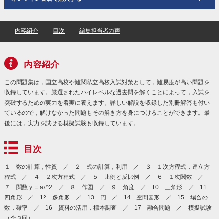
内容紹介
目次
編集担当者の声
内容紹介
この問題集は，国立高校や難関私立高校入試対策として，難易度が高い問題を
収録しています。厳選されたハイレベルな過去問を解くことによって，入試を
突破するための実力を着実に養えます。詳しい解説を収録した別冊解答も付い
ているので，解けなかった問題もその解き方を身につけることができます。最
後には，実力を試せる模擬試験も収録しています。
目次
１ 数の計算，性質 ／ ２ 式の計算，利用 ／ ３ １次方程式，連立方
程式 ／ ４ ２次方程式 ／ ５ 比例と反比例 ／ ６ １次関数 ／
７ 関数ｙ＝ax^2 ／ ８ 作図 ／ ９ 角度 ／ 10 三角形 ／ 11
四角形 ／ 12 多角形 ／ 13 円 ／ 14 空間図形 ／ 15 場合の
数，確率 ／ 16 資料の活用，標本調査 ／ 17 融合問題 ／ 模擬試験
（全３回）