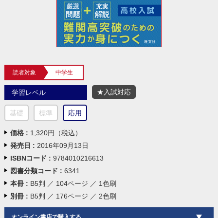
読者対象
中学生
★入試対応
学習レベル
基礎
標準
応用
価格 :
1,320円（税込）
発売日 :
2016年09月13日
ISBNコード :
9784010216613
図書分類コード :
6341
本冊 :
B5判 ／ 104ページ ／ 1色刷
別冊 :
B5判 ／ 176ページ ／ 2色刷
オンライン書店で購入する