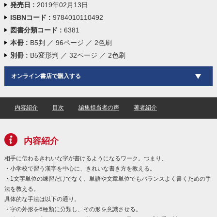
発売日 :
2019年02月13日
ISBNコード :
9784010110492
図書分類コード :
6381
本冊 :
B5判 ／ 96ページ ／ 2色刷
別冊 :
B5変形判 ／ 32ページ ／ 2色刷
オンライン書店で購入する
内容紹介
目次
編集担当者の声
著者紹介
内容紹介
相手に伝わるきれいな字が書けるようになるワーク。つまり、
・小学校で習う漢字を中心に、きれいな書き方を教える。
・1文字単位の練習だけでなく、単語や文章単位でもバランスよく書くための手
法を教える。
具体的な手法は以下の通り。
・字の外形を6種類に分類し、その形を意識させる。