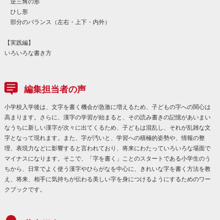
逆三角の形
ひし形
部分のバランス（左右・上下・内外）
【実践編】
いろいろな書き方
編集担当者の声
小学校入学後は、文字を書く機会が急激に増えるため、子どもの字への関心は
高まります。さらに、漢字の学習が始まると、その読み書きの記憶があいまい
なうちに新しい漢字が次々に出てくるため、子どもは混乱し、それが乱雑な文
字となって現れます。また、字が汚いと、学習への積極的姿勢や、情報の整
理、表現力などに影響すると言われており、将来にわたっていろいろな場面で
マイナスになります。そこで、「字を書く」ことのスタートである小学生のう
ちから、日常でよく使う漢字やひらがなを中心に、きれいな字を書く方法を教
え、将来、相手に気持ちが伝わる美しい字を身につけるようにするためのワー
クブックです。