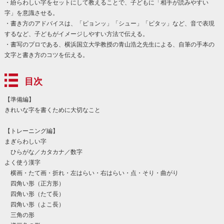
・紛らわしい字をセットにして教えることで、子どもに「相手が読みやすい
字」を意識させる。
・書き方のアドバイスは、「ピョンッ」「シュー」「ピタッ」など、音で表現
するなど、子どもがイメージしやすい方法で伝える。
・書写のプロである、横浜国立大学教授の青山浩之先生による、自筆の手本の
文字と書き方のコツを伝える。
目次
【準備編】
きれいな字を書くために大切なこと
【トレーニング編】
まぎらわしい字
ひらがな／カタカナ／数字
よく使う漢字
横画・たて画・折れ・左はらい・右はらい・点・そり・曲がり
四角い形（正方形）
四角い形（たて長）
四角い形（よこ長）
三角の形