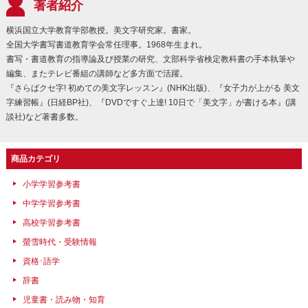
著者紹介
横浜国立大学教育学部教授。美文字研究家。書家。
全国大学書写書道教育学会常任理事。1968年生まれ。
書写・書道教育の指導論及び授業の研究、文部科学省検定教科書の手本執筆や
編集、またテレビ番組の講師など多方面で活躍。
『さらばクセ字! 初めての美文字レッスン』(NHK出版)、『女子力が上がる 美文
字練習帳』(日経BP社)、『DVDですぐ上達! 10日で「美文字」が書ける本』(講
談社)など著書多数。
商品カテゴリ
小学学習参考書
中学学習参考書
高校学習参考書
螢雪時代・受験情報
資格･語学
辞書
児童書・読み物・知育