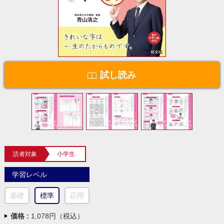
試し読み
読者対象
小学生
学習レベル
基礎
標準
応用
価格 :
1,078円（税込）