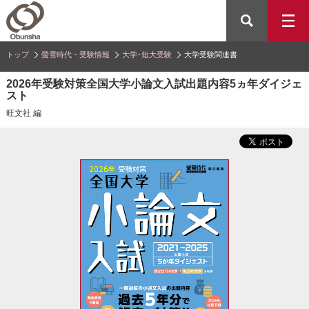
トップ
螢雪時代・受験情報
大学･短大受験
大学受験関連書
2026年受験対策全国大学小論文入試出題内容5ヵ年ダイジェ
スト
旺文社 編