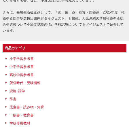
たい著者＆著書」など、小論文対策記事も充実しています。
さらに、受験生応援企画として、「医・歯・薬・看護・医療系 2025年度 推
薦型＆総合型選抜出題内容ダイジェスト」も掲載。人気系統の学校推薦型＆総
合型選抜ついて小論文試験のほか学科試験についてもダイジェストで紹介して
います。
商品カテゴリ
小学学習参考書
中学学習参考書
高校学習参考書
螢雪時代・受験情報
資格･語学
辞書
児童書・読み物・知育
一般書・教育書
学校専用教材