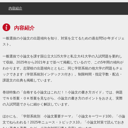
内容紹介
内容紹介
一般選抜の小論文の出題傾向を知り、対策を立てるための過去問5か年ダイジェ
スト。
一般選抜で小論文を課す国公立大125大学と私立大41大学の入試問題を要約し
て収録。2025年から2021年まで並べて掲載しているので、この5年間の傾向が
わかります。志望校の出題傾向とともに、同じ学部系統の他大学の問題もチェ
ックできます（学部系統別インデックス付き）。制限時間・指定字数・配点・
課題文の出典も掲載しています。
巻頭特集の「合格する小論文はこれだ！！小論文の書き方ガイド」では、例題
でＮＧ答案・ＯＫ答案を見ながら、小論文の書き方のポイントをおさえ、実際
の入試問題でさらに細かく解説しています。
ほかにも、「学部系統別 小論文重要テーマ」「小論文キーワード100」「小論
文でねらわれる！2025年ニュース・トピックス10」「小論文対策で読んでおき