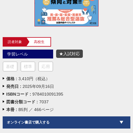
読者対象
高校生
★入試対応
学習レベル
基礎
標準
応用
価格 :
3,410円（税込）
発売日 :
2025年09月16日
ISBNコード :
9784010091395
図書分類コード :
7037
本冊 :
B5判 ／ 466ページ
オンライン書店で購入する