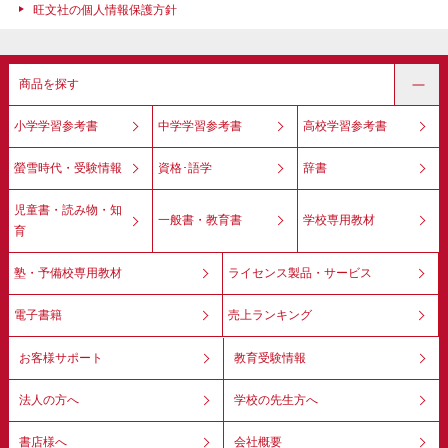
旺文社の個人情報保護方針
商品を探す
小学学習参考書
中学学習参考書
高校学習参考書
螢雪時代・受験情報
資格･語学
辞書
児童書・読み物・知
一般書・教育書
学校専用教材
育
塾・予備校専用教材
ライセンス製品・サービス
電子書籍
売上ランキング
お客様サポート
教育受験情報
法人の方へ
学校の先生方へ
書店様へ
会社概要