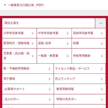
一般事業主行動計画（PDF）
商品を探す
小学学習参考書
中学学習参考書
高校学習参考書
螢雪時代・受験情報
資格･語学
辞書
児童書・読み物・知
一般書・教育書
学校専用教材
育
塾・予備校専用教材
ライセンス製品・サービス
電子書籍
売上ランキング
お客様サポート
教育受験情報
法人の方へ
学校の先生方へ