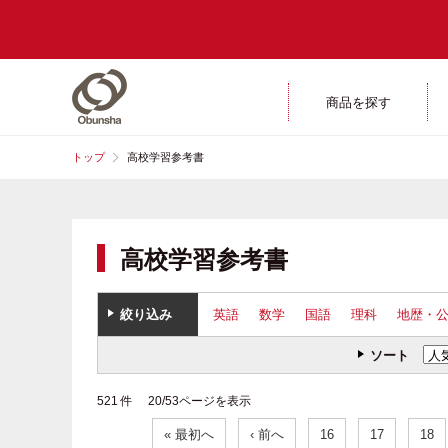
商品を探す
トップ
高校学習参考書
高校学習参考書
絞り込み
英語
数学
国語
理科
地歴・
ソート
521 件 20/53ページを表示
« 最初へ
‹ 前へ
16
17
18