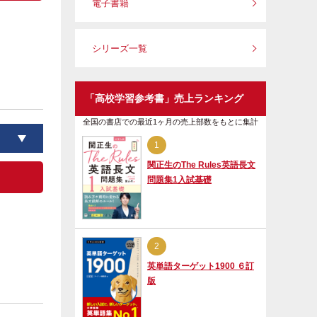
電子書籍
シリーズ一覧
「高校学習参考書」売上ランキング
全国の書店での最近1ヶ月の売上部数をもとに集計
1
関正生のThe Rules英語長文
問題集1入試基礎
2
英単語ターゲット1900 ６訂
版