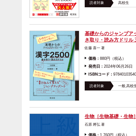
読者対象
高校生
基礎からのジャンプアッ
き取り・読み方ドリル 
佐藤 喜一 著
価格 :
880円（税込）
発売日 :
2024年06月26日
ISBNコード :
9784010354
読者対象
一般,高校
生物［生物基礎・生物
石原 將弘 著
価格 :
1,760円（税込）