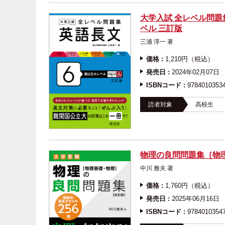
大学入試 全レベル問題集
ベル 三訂版
三浦 淳一 著
価格 :
1,210円（税込）
発売日 :
2024年02月07日
ISBNコード :
9784010353
読者対象
高校生
物理の良問問題集［物
中川 雅夫 著
価格 :
1,760円（税込）
発売日 :
2025年06月16日
ISBNコード :
9784010354