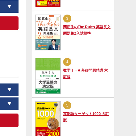
3
関正生のThe Rules 英語長文
問題集2入試標準
4
数学Ⅰ・A 基礎問題精講 六
訂版
5
英熟語ターゲット1000 ５訂
版