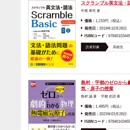
スクランブル英文法・語法 Ba
中尾 孝司 著
価格 :
1,210円（税込）
発売日 :
2019年10月28日
ISBNコード :
9784010344
読者対象
高校生
島村・宇都のゼロから
気・原子の授業
島村 誠 著 宇都 史訓
価格 :
1,485円（税込）
発売日 :
2023年03月28日
ISBNコード :
9784010345