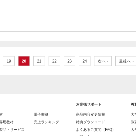
19
20
21
22
23
24
次へ ›
最後へ »
お客様サポート
教
材
電子書籍
商品内容変更情報
大
専用教材
売上ランキング
特典ダウンロード
教
製品・サービス
よくあるご質問（FAQ）
大