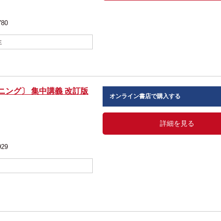
780
生
ニング〕 集中講義 改訂版
オンライン書店で購入する
詳細を見る
929