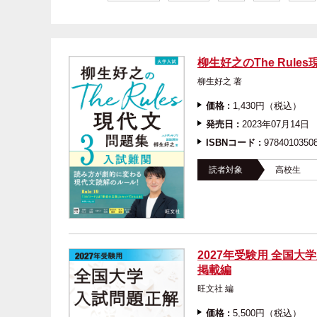
柳生好之のThe Rul
柳生好之 著
価格 :
1,430円（税込）
発売日 :
2023年07月14日
ISBNコード :
9784010350
読者対象
高校生
2027年受験用 全国大
掲載編
旺文社 編
価格 :
5,500円（税込）