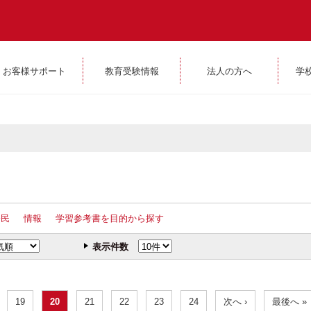
お客様サポート
教育受験情報
法人の方へ
学
公民
情報
学習参考書を目的から探す
表示件数
19
20
21
22
23
24
次へ ›
最後へ »