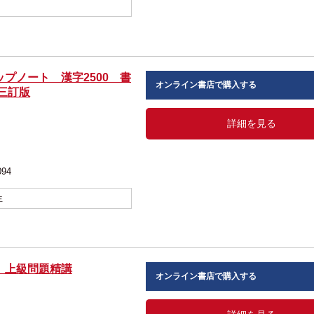
プノート 漢字2500 書
オンライン書店で購入する
三訂版
詳細を見る
094
生
］上級問題精講
オンライン書店で購入する