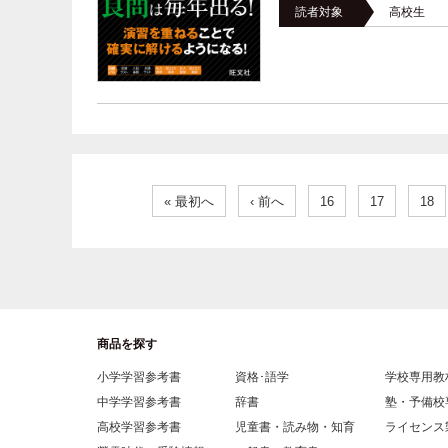
読者対象
高校生
« 最初へ
‹ 前へ
16
17
18
商品を探す
小学学習参考書
資格･語学
学校専用教
中学学習参考書
辞書
塾・予備校
高校学習参考書
児童書・読み物・知育
ライセンス