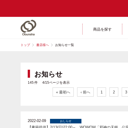
商品を探す
トップ
書店様へ
お知らせ一覧
お知らせ
145 件 4/15ページを表示
« 最初へ
‹ 前へ
1
2
3
2022-02-09
おしらせ
【書籍提供】2/13(日)22:00～ WOWOW「邪神の天秤 