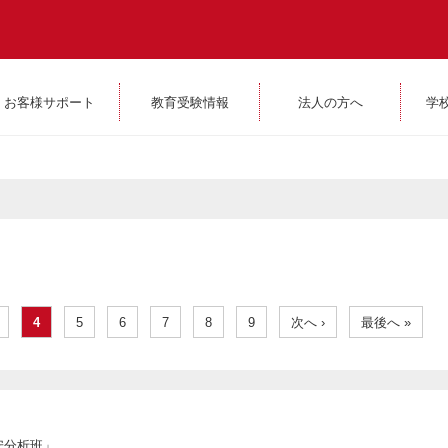
お客様サポート
教育受験情報
法人の方へ
学
4
5
6
7
8
9
次へ ›
最後へ »
公安分析班」