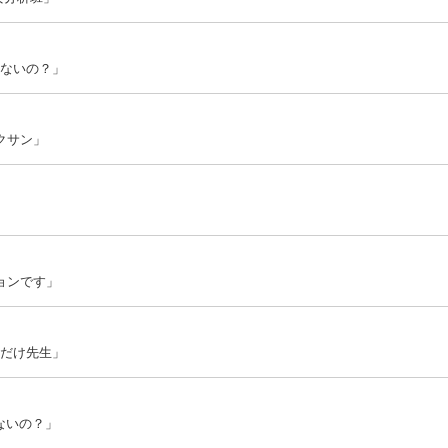
てないの？」
クサン」
ションです」
顔だけ先生」
てないの？」