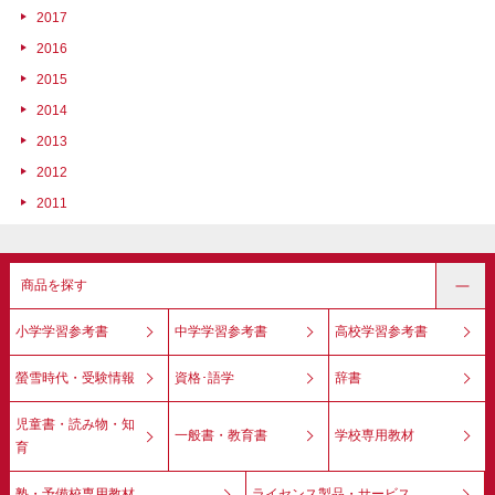
2017
2016
2015
2014
2013
2012
2011
商品を探す
小学学習参考書
中学学習参考書
高校学習参考書
螢雪時代・受験情報
資格･語学
辞書
児童書・読み物・知
一般書・教育書
学校専用教材
育
塾・予備校専用教材
ライセンス製品・サービス