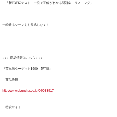
『新TOEICテスト 一発で正解がわかる問題集 リスニング』
一瞬映るシーンをお見逃しなく！
↓ ↓ ↓ 商品情報はこちら ↓ ↓ ↓
『英単語ターゲット1900 5訂版』
・商品詳細
http://www.obunsha.co.jp/04/033917
・特設サイト