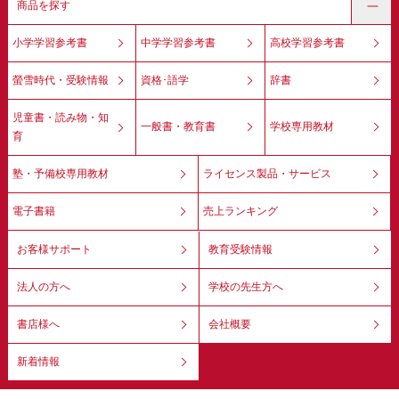
商品を探す
小学学習参考書
中学学習参考書
高校学習参考書
螢雪時代・受験情報
資格･語学
辞書
児童書・読み物・知
一般書・教育書
学校専用教材
育
塾・予備校専用教材
ライセンス製品・サービス
電子書籍
売上ランキング
お客様サポート
教育受験情報
法人の方へ
学校の先生方へ
書店様へ
会社概要
新着情報