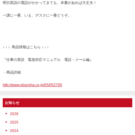
明日英語の電話がかかってきても、本書があれば大丈夫！
一課に一冊、いえ、デスクに一冊どうぞ。
↓ ↓ ↓ 商品情報はこちら ↓ ↓ ↓
『仕事の英語 緊急対応マニュアル 電話・メール編』
・商品詳細
http://www.obunsha.co.jp/05/052700
お知らせ
2026
2025
2024