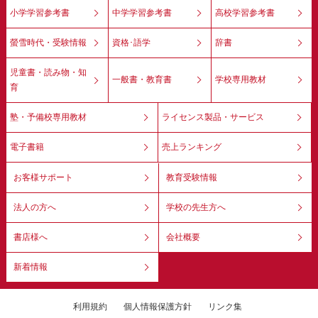
小学学習参考書
中学学習参考書
高校学習参考書
螢雪時代・受験情報
資格･語学
辞書
児童書・読み物・知
一般書・教育書
学校専用教材
育
塾・予備校専用教材
ライセンス製品・サービス
電子書籍
売上ランキング
お客様サポート
教育受験情報
法人の方へ
学校の先生方へ
書店様へ
会社概要
新着情報
利用規約
個人情報保護方針
リンク集