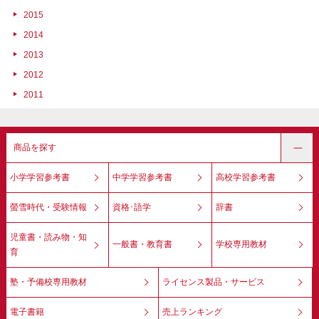
2015
2014
2013
2012
2011
商品を探す
小学学習参考書
中学学習参考書
高校学習参考書
螢雪時代・受験情報
資格･語学
辞書
児童書・読み物・知
一般書・教育書
学校専用教材
育
塾・予備校専用教材
ライセンス製品・サービス
電子書籍
売上ランキング