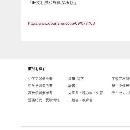
「
」
旺文社漢和辞典 第五版
http://www.obunsha.co.jp/09/077703
商品を探す
小学学習参考書
資格･語学
学校専用教
中学学習参考書
辞書
塾・予備校
高校学習参考書
児童書・読み物・知育
ライセンス
螢雪時代・受験情報
一般書・教育書