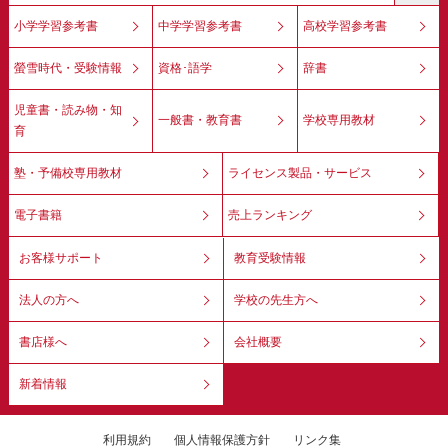
小学学習参考書
中学学習参考書
高校学習参考書
螢雪時代・受験情報
資格･語学
辞書
児童書・読み物・知
一般書・教育書
学校専用教材
育
塾・予備校専用教材
ライセンス製品・サービス
電子書籍
売上ランキング
お客様サポート
教育受験情報
法人の方へ
学校の先生方へ
書店様へ
会社概要
新着情報
利用規約
個人情報保護方針
リンク集