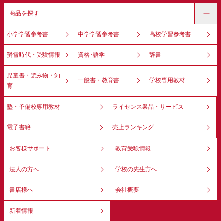
商品を探す
小学学習参考書
中学学習参考書
高校学習参考書
螢雪時代・受験情報
資格･語学
辞書
児童書・読み物・知
一般書・教育書
学校専用教材
育
塾・予備校専用教材
ライセンス製品・サービス
電子書籍
売上ランキング
お客様サポート
教育受験情報
法人の方へ
学校の先生方へ
書店様へ
会社概要
新着情報