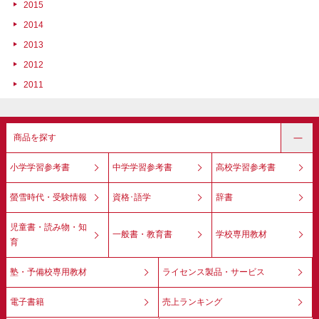
2015
2014
2013
2012
2011
商品を探す
小学学習参考書
中学学習参考書
高校学習参考書
螢雪時代・受験情報
資格･語学
辞書
児童書・読み物・知
一般書・教育書
学校専用教材
育
塾・予備校専用教材
ライセンス製品・サービス
電子書籍
売上ランキング